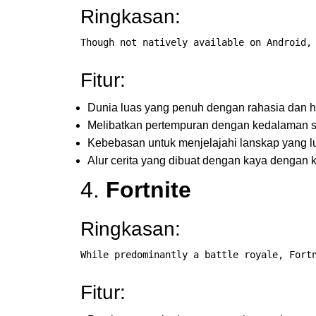
Ringkasan:
Though not natively available on Android,
Fitur:
Dunia luas yang penuh dengan rahasia dan ha
Melibatkan pertempuran dengan kedalaman st
Kebebasan untuk menjelajahi lanskap yang l
Alur cerita yang dibuat dengan kaya dengan k
4.
Fortnite
Ringkasan:
While predominantly a battle royale, Fort
Fitur: