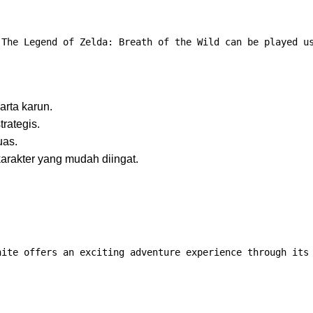
 The Legend of Zelda: Breath of the Wild can be played u
rta karun.
rategis.
uas.
arakter yang mudah diingat.
nite offers an exciting adventure experience through its