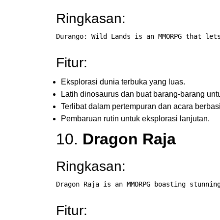
Ringkasan:
Durango: Wild Lands is an MMORPG that let
Fitur:
Eksplorasi dunia terbuka yang luas.
Latih dinosaurus dan buat barang-barang unt
Terlibat dalam pertempuran dan acara berbasi
Pembaruan rutin untuk eksplorasi lanjutan.
10.
Dragon Raja
Ringkasan:
Dragon Raja is an MMORPG boasting stunnin
Fitur: