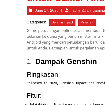
June
June 17, 2026
admin@ahligaming
17,
2026
Categories:
Genshin Impact
Minecraft
Game petualangan online selalu membuat t
pelarian ke dunia yang penuh misteri, intr
Android yang mencari petualangan baru, daf
untuk Anda. Bersiaplah untuk perjalanan ep
1.
Dampak Genshin
Ringkasan:
Released in 2020, Genshin Impact has revo
Fitur:
Jelajahi dunia Teyvat yang memukau dengan t