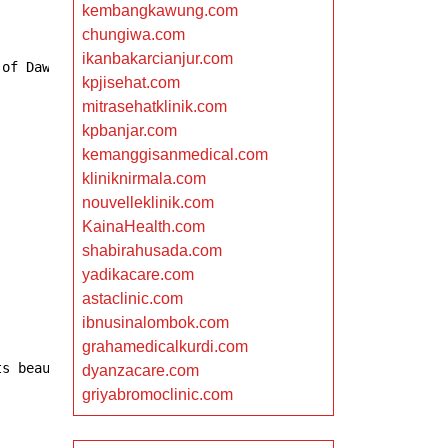
kembangkawung.com
chungiwa.com
ikanbakarcianjur.com
 of Dawn with familiar heroes from the Mobile Legends un
kpjisehat.com
mitrasehatklinik.com
kpbanjar.com
kemanggisanmedical.com
kliniknirmala.com
nouvelleklinik.com
KainaHealth.com
shabirahusada.com
yadikacare.com
astaclinic.com
ibnusinalombok.com
grahamedicalkurdi.com
ts beautifully crafted world and cooperative adventures,
dyanzacare.com
griyabromoclinic.com