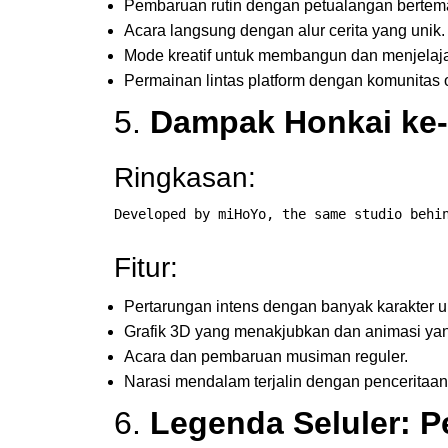
Pembaruan rutin dengan petualangan bertem
Acara langsung dengan alur cerita yang unik.
Mode kreatif untuk membangun dan menjelaj
Permainan lintas platform dengan komunitas 
5.
Dampak Honkai ke
Ringkasan:
Developed by miHoYo, the same studio behi
Fitur:
Pertarungan intens dengan banyak karakter u
Grafik 3D yang menakjubkan dan animasi ya
Acara dan pembaruan musiman reguler.
Narasi mendalam terjalin dengan penceritaan
6.
Legenda Seluler: P