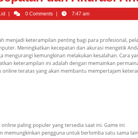
admin@ahligaming.id
.id
0 Comments
7:47 am
lah menjadi keterampilan penting bagi para profesional, pela
omputer. Meningkatkan kecepatan dan akurasi mengetik Anda
uga mengurangi kemungkinan melakukan kesalahan. Cara ya
tkan keterampilan ini adalah dengan memainkan permain
tik online teratas yang akan membantu mempertajam keter
nline paling populer yang tersedia saat ini. Game ini
an memungkinkan pengguna untuk berlomba satu sama lai