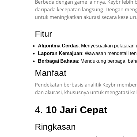
Berbeda dengan game lainnya, Keybr lebih 
daripada kecepatan langsung. Dengan menga
untuk meningkatkan akurasi secara keselur
Fitur
Algoritma Cerdas
: Menyesuaikan pelajaran u
Laporan Kemajuan
: Wawasan mendetail tent
Berbagai Bahasa
: Mendukung berbagai baha
Manfaat
Pendekatan berbasis analitik Keybr member
dan akurasi, khususnya untuk mengatasi ke
4.
10 Jari Cepat
Ringkasan