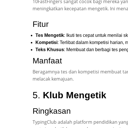
10FastFingers sangat cocok bagi mereka ya
meningkatkan kecepatan mengetik. Ini men
Fitur
Tes Mengetik
: Ikuti tes cepat untuk menilai 
Kompetisi
: Terlibat dalam kompetisi harian
Teks Khusus
: Membuat dan berbagi tes pen
Manfaat
Beragamnya tes dan kompetisi membuat tan
melacak kemajuan.
5.
Klub Mengetik
Ringkasan
TypingClub adalah platform pendidikan yan