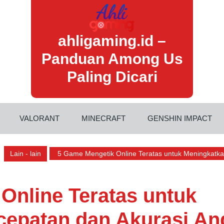
ahligaming.id –
Panduan Among Us
Paling Dicari
VALORANT
MINECRAFT
GENSHIN IMPACT
Lain - lain
5 Game Mengetik Online Teratas untuk Meningkatk
Online Teratas untuk
cepatan dan Akurasi An