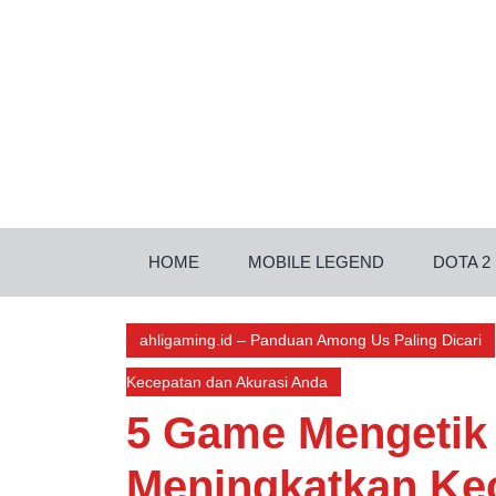
Skip
to
content
Skip
to
content
HOME
MOBILE LEGEND
DOTA 2
ahligaming.id – Panduan Among Us Paling Dicari
Kecepatan dan Akurasi Anda
5 Game Mengetik 
Meningkatkan Ke