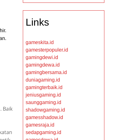
Links
ir.
an.
gameskita.id
gamesterpopuler.id
gamingdewi.id
gamingdewa.id
gamingbersama.id
duniagaming.id
gamingterbaik.id
jeniusgaming.id
saunggaming.id
. Baik
shadowgaming.id
gamesshadow.id
gamesraja.id
katan
sedapgaming.id
gamesdewa.id