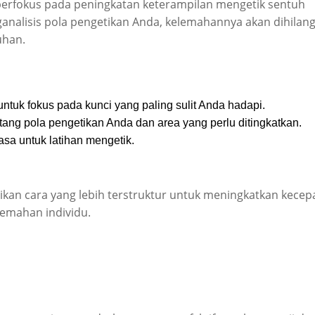
berfokus pada peningkatan keterampilan mengetik sentuh
nalisis pola pengetikan Anda, kelemahannya akan dihilan
uhan.
ntuk fokus pada kunci yang paling sulit Anda hadapi.
ang pola pengetikan Anda dan area yang perlu ditingkatkan.
sa untuk latihan mengetik.
ikan cara yang lebih terstruktur untuk meningkatkan kecep
lemahan individu.