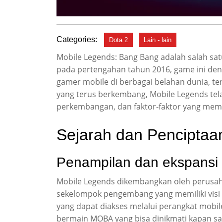
Categories:
Dota 2
Lain - lain
Mobile Legends: Bang Bang adalah salah sat
pada pertengahan tahun 2016, game ini den
gamer mobile di berbagai belahan dunia, t
yang terus berkembang, Mobile Legends telah
perkembangan, dan faktor-faktor yang mem
Sejarah dan Penciptaa
Penampilan dan ekspansi
Mobile Legends dikembangkan oleh perusaha
sekelompok pengembang yang memiliki visi 
yang dapat diakses melalui perangkat mo
bermain MOBA yang bisa dinikmati kapan sa