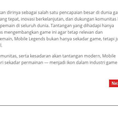
an dirinya sebagai salah satu pencapaian besar di dunia g
ng tepat, inovasi berkelanjutan, dan dukungan komunitas 
emain di seluruh dunia. Tantangan yang dihadapi hanya
 mengembangkan game ini agar tetap relevan dan
main, Mobile Legends bukan hanya sekadar game, tetapi j
l.
omunitas, serta kesadaran akan tantangan modern, Mobile
ri sekadar permainan — menjadi ikon dalam industri game
Ne