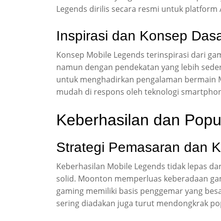
Legends dirilis secara resmi untuk platform
Inspirasi dan Konsep Das
Konsep Mobile Legends terinspirasi dari ga
namun dengan pendekatan yang lebih sederh
untuk menghadirkan pengalaman bermain MO
mudah di respons oleh teknologi smartphon
Keberhasilan dan Popul
Strategi Pemasaran dan K
Keberhasilan Mobile Legends tidak lepas da
solid. Moonton memperluas keberadaan game
gaming memiliki basis penggemar yang besa
sering diadakan juga turut mendongkrak pop