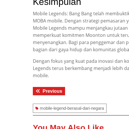
Kesimpulan
Mobile Legends: Bang Bang telah membuktik
MOBA mobile. Dengan strategi pemasaran ya
Mobile Legends mampu menjangkau jutaan p
memperkuat komitmen Moonton untuk terus
menyenangkan. Bagi para penggemar dan pe
bagian dari gaya hidup dan komunitas globa
Dengan fokus yang kuat pada inovasi dan k
Legends terus berkembang menjadi lebih da
mobile.
Post
Previous
Previous
navigation
post:
mobile-legend-berasal-dari-negara
You May Also Like