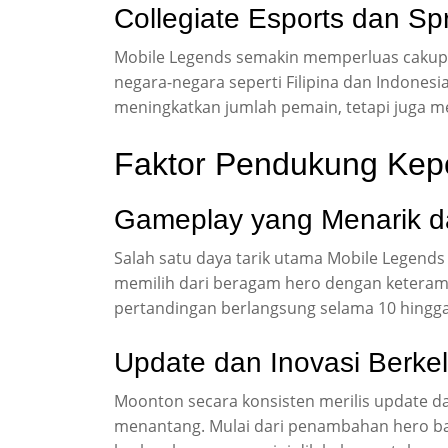
Collegiate Esports dan Sp
Mobile Legends semakin memperluas cakupa
negara-negara seperti Filipina dan Indonesia
meningkatkan jumlah pemain, tetapi juga m
Faktor Pendukung Kep
Gameplay yang Menarik da
Salah satu daya tarik utama Mobile Legends 
memilih dari beragam hero dengan keterampi
pertandingan berlangsung selama 10 hingga
Update dan Inovasi Berke
Moonton secara konsisten merilis update d
menantang. Mulai dari penambahan hero bar