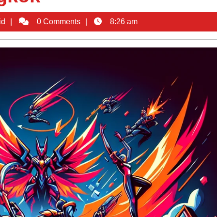
admin@ahligaming.id
id
0 Comments
8:26 am