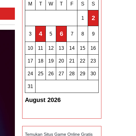
M
T
W
T
F
S
S
2
1
4
6
3
5
7
8
9
10
11
12
13
14
15
16
17
18
19
20
21
22
23
24
25
26
27
28
29
30
31
August 2026
« Jul
Temukan Situs Game Online Gratis