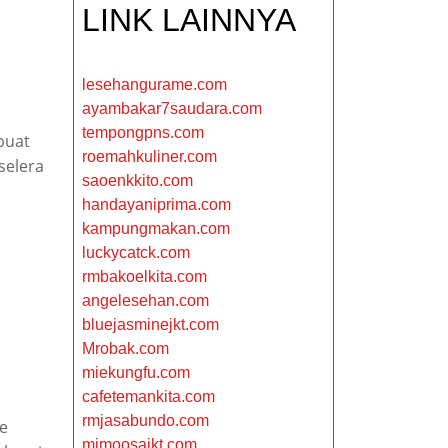
LINK LAINNYA
lesehangurame.com
ayambakar7saudara.com
tempongpns.com
buat
roemahkuliner.com
selera
saoenkkito.com
handayaniprima.com
kampungmakan.com
luckycatck.com
rmbakoelkita.com
angelesehan.com
bluejasminejkt.com
Mrobak.com
miekungfu.com
cafetemankita.com
rmjasabundo.com
me
mimoosajkt.com