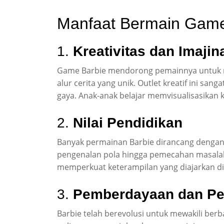
Manfaat Bermain Game
1.
Kreativitas dan Imajin
Game Barbie mendorong pemainnya untuk 
alur cerita yang unik. Outlet kreatif ini sa
gaya. Anak-anak belajar memvisualisasika
2.
Nilai Pendidikan
Banyak permainan Barbie dirancang dengan
pengenalan pola hingga pemecahan masalah 
memperkuat keterampilan yang diajarkan d
3.
Pemberdayaan dan Pe
Barbie telah berevolusi untuk mewakili berb