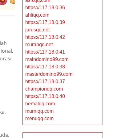
asikqq.com
https://117.18.0.36
ahliqq.com
https://117.18.0.39
jurusqq.net
https://117.18.0.42
lah
murahqq.net
ional,
https://117.18.0.41
orasi
maindomino99.com
https://117.18.0.38
masterdomino99.com
https://117.18.0.37
championqq.com
https://117.18.0.40
hematqq.com
ka,
murniqq.com
menuqq.com
uda.