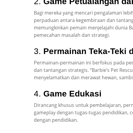
2.
Game Petualangan da
Bagi mereka yang mencari pengalaman leb
perpaduan antara kegembiraan dan tantang
memungkinkan pemain menjelajahi dunia Ba
pemecahan masalah dan strategi.
3.
Permainan Teka-Teki d
Permainan-permainan ini berfokus pada pen
dan tantangan strategis. “Barbie’s Pet Res
menyelamatkan dan merawat hewan, sambil 
4.
Game Edukasi
Dirancang khusus untuk pembelajaran, per
gameplay dengan tugas-tugas pendidikan, 
dengan pendidikan.