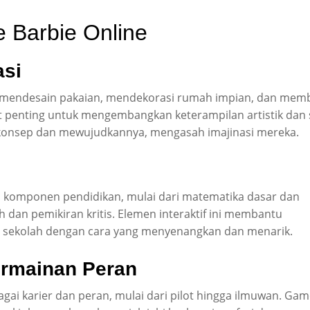
 Barbie Online
asi
mendesain pakaian, mendekorasi rumah impian, dan mem
ngat penting untuk mengembangkan keterampilan artistik dan 
n konsep dan mewujudkannya, mengasah imajinasi mereka.
 komponen pendidikan, mulai dari matematika dasar dan
dan pemikiran kritis. Elemen interaktif ini membantu
i sekolah dengan cara yang menyenangkan dan menarik.
rmainan Peran
agai karier dan peran, mulai dari pilot hingga ilmuwan. Ga