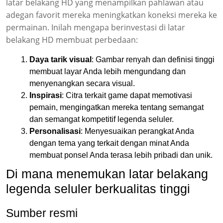
latar belakang HD yang menampilkan pahlawan atau
adegan favorit mereka meningkatkan koneksi mereka ke
permainan. Inilah mengapa berinvestasi di latar
belakang HD membuat perbedaan:
Daya tarik visual
: Gambar renyah dan definisi tinggi
membuat layar Anda lebih mengundang dan
menyenangkan secara visual.
Inspirasi
: Citra terkait game dapat memotivasi
pemain, mengingatkan mereka tentang semangat
dan semangat kompetitif legenda seluler.
Personalisasi
: Menyesuaikan perangkat Anda
dengan tema yang terkait dengan minat Anda
membuat ponsel Anda terasa lebih pribadi dan unik.
Di mana menemukan latar belakang
legenda seluler berkualitas tinggi
Sumber resmi