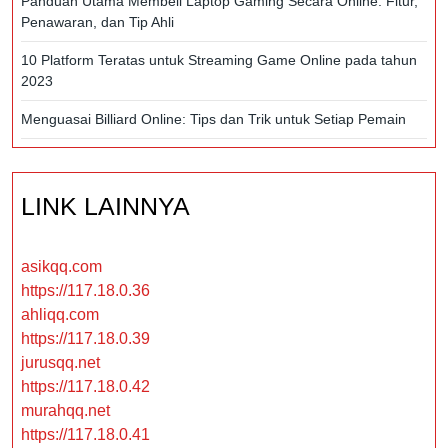
Panduan Utama Membeli Laptop Gaming Secara Online: Fitur,
Penawaran, dan Tip Ahli
10 Platform Teratas untuk Streaming Game Online pada tahun
2023
Menguasai Billiard Online: Tips dan Trik untuk Setiap Pemain
LINK LAINNYA
asikqq.com
https://117.18.0.36
ahliqq.com
https://117.18.0.39
jurusqq.net
https://117.18.0.42
murahqq.net
https://117.18.0.41