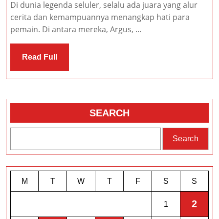
Kekuatan
Di dunia legenda seluler, selalu ada juara yang alur
di
cerita dan kemampuannya menangkap hati para
dalam:
pemain. Di antara mereka, Argus, ...
Kembalinya
Argus
Read
Read Full
ke
Full
Dominasi
dalam
Legenda
SEARCH
Seluler
Search
M
T
W
T
F
S
S
2
1