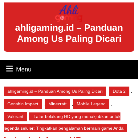
Skip
to
content
Skip
ahligaming.id – Panduan
to
Among Us Paling Dicari
content
Menu
Menu
,
ahligaming.id – Panduan Among Us Paling Dicari
Dota 2
,
,
,
Genshin Impact
Minecraft
Mobile Legend
Valorant
Latar belakang HD yang menakjubkan untuk
legenda seluler: Tingkatkan pengalaman bermain game Anda