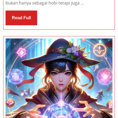
yang
bukan hanya sebagai hobi tetapi juga ...
Menyenangkan:
Panduan
Read
Read Full
Online
Full
Terbaik