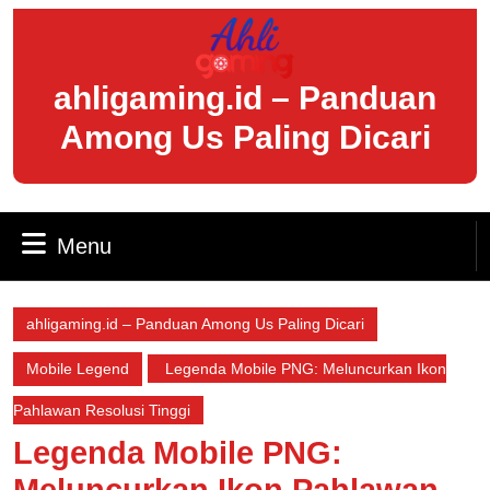
Skip
to
content
Skip
ahligaming.id – Panduan
to
Among Us Paling Dicari
content
Menu
Menu
ahligaming.id – Panduan Among Us Paling Dicari
Mobile Legend
Legenda Mobile PNG: Meluncurkan Ikon
Pahlawan Resolusi Tinggi
Legenda Mobile PNG: