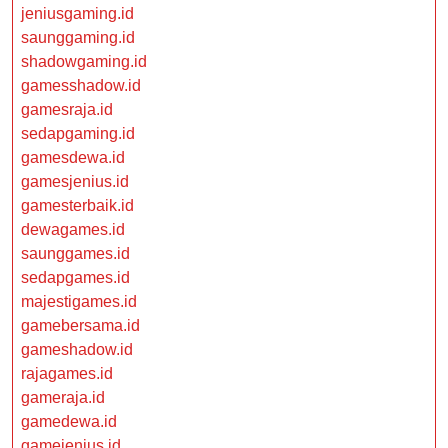
jeniusgaming.id
saunggaming.id
shadowgaming.id
gamesshadow.id
gamesraja.id
sedapgaming.id
gamesdewa.id
gamesjenius.id
gamesterbaik.id
dewagames.id
saunggames.id
sedapgames.id
majestigames.id
gamebersama.id
gameshadow.id
rajagames.id
gameraja.id
gamedewa.id
gamejenius.id