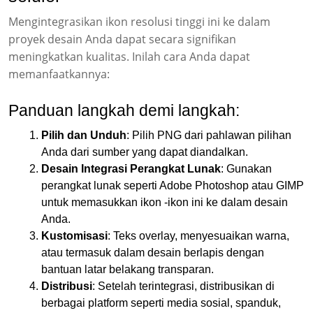
Mengintegrasikan ikon resolusi tinggi ini ke dalam
proyek desain Anda dapat secara signifikan
meningkatkan kualitas. Inilah cara Anda dapat
memanfaatkannya:
Panduan langkah demi langkah:
Pilih dan Unduh
: Pilih PNG dari pahlawan pilihan
Anda dari sumber yang dapat diandalkan.
Desain Integrasi Perangkat Lunak
: Gunakan
perangkat lunak seperti Adobe Photoshop atau GIMP
untuk memasukkan ikon -ikon ini ke dalam desain
Anda.
Kustomisasi
: Teks overlay, menyesuaikan warna,
atau termasuk dalam desain berlapis dengan
bantuan latar belakang transparan.
Distribusi
: Setelah terintegrasi, distribusikan di
berbagai platform seperti media sosial, spanduk,