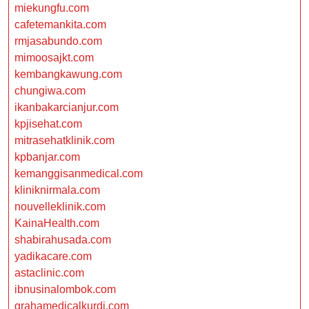
miekungfu.com
cafetemankita.com
rmjasabundo.com
mimoosajkt.com
kembangkawung.com
chungiwa.com
ikanbakarcianjur.com
kpjisehat.com
mitrasehatklinik.com
kpbanjar.com
kemanggisanmedical.com
kliniknirmala.com
nouvelleklinik.com
KainaHealth.com
shabirahusada.com
yadikacare.com
astaclinic.com
ibnusinalombok.com
grahamedicalkurdi.com