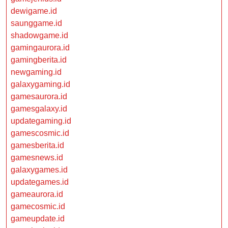
dewigame.id
saunggame.id
shadowgame.id
gamingaurora.id
gamingberita.id
newgaming.id
galaxygaming.id
gamesaurora.id
gamesgalaxy.id
updategaming.id
gamescosmic.id
gamesberita.id
gamesnews.id
galaxygames.id
updategames.id
gameaurora.id
gamecosmic.id
gameupdate.id