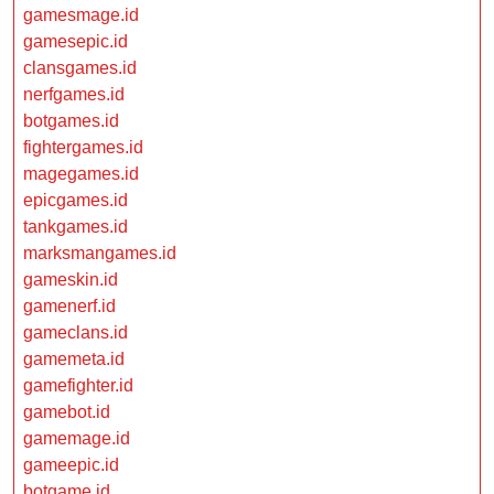
gamesmage.id
gamesepic.id
clansgames.id
nerfgames.id
botgames.id
fightergames.id
magegames.id
epicgames.id
tankgames.id
marksmangames.id
gameskin.id
gamenerf.id
gameclans.id
gamemeta.id
gamefighter.id
gamebot.id
gamemage.id
gameepic.id
botgame.id