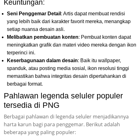
Keuntungan:
Seni Penggemar Detail
: Artis dapat membuat rendisi
yang lebih baik dari karakter favorit mereka, menangkap
setiap nuansa desain asli.
Melibatkan pembuatan konten
: Pembuat konten dapat
meningkatkan grafik dan materi video mereka dengan ikon
terperinci ini.
Keserbagunaan dalam desain
: Baik itu wallpaper,
spanduk, atau posting media sosial, ikon resolusi tinggi
memastikan bahwa integritas desain dipertahankan di
berbagai format.
Pahlawan legenda seluler populer
tersedia di PNG
Berbagai pahlawan di legenda seluler menjadikannya
harta karun bagi para penggemar. Berikut adalah
beberapa yang paling populer: