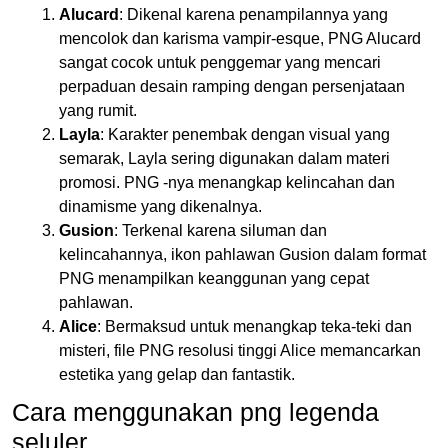
Alucard
: Dikenal karena penampilannya yang
mencolok dan karisma vampir-esque, PNG Alucard
sangat cocok untuk penggemar yang mencari
perpaduan desain ramping dengan persenjataan
yang rumit.
Layla
: Karakter penembak dengan visual yang
semarak, Layla sering digunakan dalam materi
promosi. PNG -nya menangkap kelincahan dan
dinamisme yang dikenalnya.
Gusion
: Terkenal karena siluman dan
kelincahannya, ikon pahlawan Gusion dalam format
PNG menampilkan keanggunan yang cepat
pahlawan.
Alice
: Bermaksud untuk menangkap teka-teki dan
misteri, file PNG resolusi tinggi Alice memancarkan
estetika yang gelap dan fantastik.
Cara menggunakan png legenda
seluler