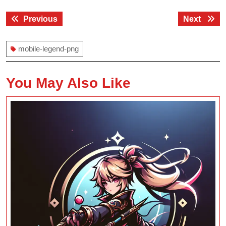
Post
Previous
Next
Previous
Next
navigation
post:
post:
mobile-legend-png
You May Also Like