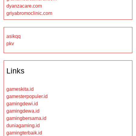
dyanzacare.com
griyabromoclinic.com
asikqq
pkv
Links
gameskita.id
gamesterpopuler.id
gamingdewi.id
gamingdewa.id
gamingbersama.id
duniagaming.id
gamingterbaik.id