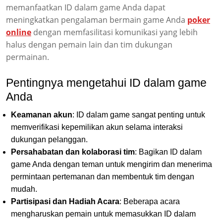
memanfaatkan ID dalam game Anda dapat
meningkatkan pengalaman bermain game Anda
poker
online
dengan memfasilitasi komunikasi yang lebih
halus dengan pemain lain dan tim dukungan
permainan.
Pentingnya mengetahui ID dalam game
Anda
Keamanan akun
: ID dalam game sangat penting untuk
memverifikasi kepemilikan akun selama interaksi
dukungan pelanggan.
Persahabatan dan kolaborasi tim
: Bagikan ID dalam
game Anda dengan teman untuk mengirim dan menerima
permintaan pertemanan dan membentuk tim dengan
mudah.
Partisipasi dan Hadiah Acara
: Beberapa acara
mengharuskan pemain untuk memasukkan ID dalam