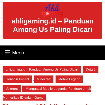
Skip
to
content
Skip
ahligaming.id – Panduan
to
Among Us Paling Dicari
content
Menu
Menu
,
ahligaming.id – Panduan Among Us Paling Dicari
Dota 2
,
,
,
Genshin Impact
Minecraft
Mobile Legend
Valorant
Menguasai Mobile Legends: Panduan untuk
Memeriksa ID dalam Game