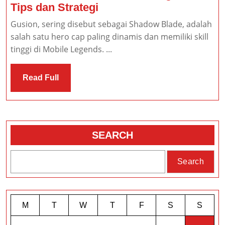
Kuasai
Tips dan Strategi
Seni
Gusion, sering disebut sebagai Shadow Blade, adalah
Gusion
salah satu hero cap paling dinamis dan memiliki skill
Mobile
tinggi di Mobile Legends. ...
Legends:
Tips
Read
Read Full
dan
Full
Strategi
SEARCH
Search
M
T
W
T
F
S
S