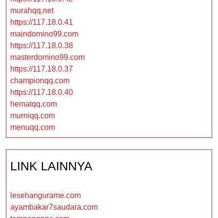
murahqq.net
https://117.18.0.41
maindomino99.com
https://117.18.0.38
masterdomino99.com
https://117.18.0.37
championqq.com
https://117.18.0.40
hematqq.com
murniqq.com
menuqq.com
LINK LAINNYA
lesehangurame.com
ayambakar7saudara.com