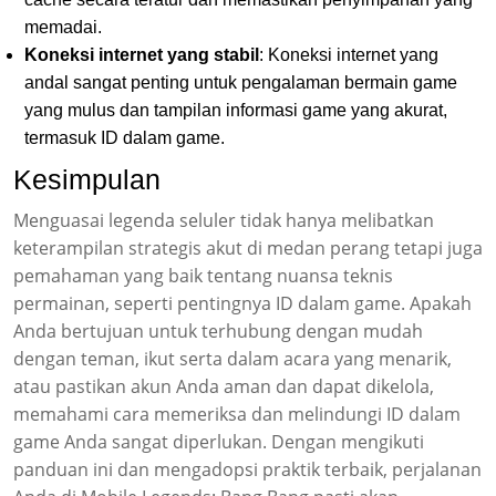
memadai.
Koneksi internet yang stabil
: Koneksi internet yang
andal sangat penting untuk pengalaman bermain game
yang mulus dan tampilan informasi game yang akurat,
termasuk ID dalam game.
Kesimpulan
Menguasai legenda seluler tidak hanya melibatkan
keterampilan strategis akut di medan perang tetapi juga
pemahaman yang baik tentang nuansa teknis
permainan, seperti pentingnya ID dalam game. Apakah
Anda bertujuan untuk terhubung dengan mudah
dengan teman, ikut serta dalam acara yang menarik,
atau pastikan akun Anda aman dan dapat dikelola,
memahami cara memeriksa dan melindungi ID dalam
game Anda sangat diperlukan. Dengan mengikuti
panduan ini dan mengadopsi praktik terbaik, perjalanan