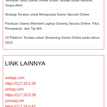
Temukan Situs Game Online Gratis Terbaik untuk Hiburan
Tanpa Akhir
Strategi Teratas untuk Menguasai Game Sprunki Online
Panduan Utama Membeli Laptop Gaming Secara Online: Fitur,
Penawaran, dan Tip Ahli
10 Platform Teratas untuk Streaming Game Online pada tahun
2023
LINK LAINNYA
asikqq.com
https://117.18.0.36
ahliqq.com
https://117.18.0.39
jurusqq.net
https://117.18.0.42