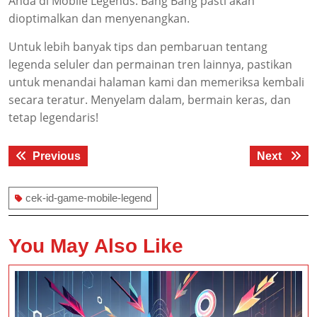
Anda di Mobile Legends: Bang Bang pasti akan
dioptimalkan dan menyenangkan.
Untuk lebih banyak tips dan pembaruan tentang
legenda seluler dan permainan tren lainnya, pastikan
untuk menandai halaman kami dan memeriksa kembali
secara teratur. Menyelam dalam, bermain keras, dan
tetap legendaris!
Post
Previous
Next
Previous
Next
navigation
post:
post:
cek-id-game-mobile-legend
You May Also Like