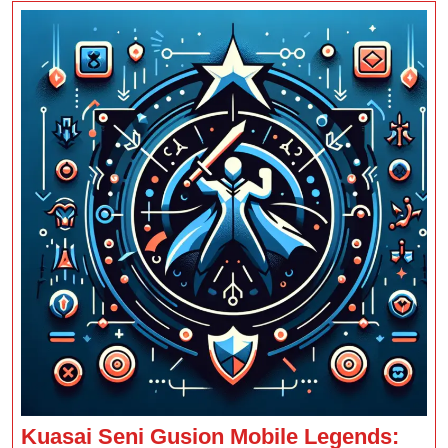
ke
Rekening
Anda
Kuasai Seni Gusion Mobile Legends: