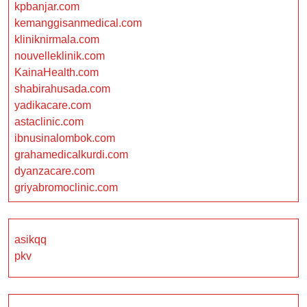
kpbanjar.com
kemanggisanmedical.com
kliniknirmala.com
nouvelleklinik.com
KainaHealth.com
shabirahusada.com
yadikacare.com
astaclinic.com
ibnusinalombok.com
grahamedicalkurdi.com
dyanzacare.com
griyabromoclinic.com
asikqq
pkv