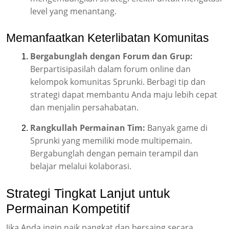
level yang menantang.
Memanfaatkan Keterlibatan Komunitas
Bergabunglah dengan Forum dan Grup:
Berpartisipasilah dalam forum online dan
kelompok komunitas Sprunki. Berbagi tip dan
strategi dapat membantu Anda maju lebih cepat
dan menjalin persahabatan.
Rangkullah Permainan Tim:
Banyak game di
Sprunki yang memiliki mode multipemain.
Bergabunglah dengan pemain terampil dan
belajar melalui kolaborasi.
Strategi Tingkat Lanjut untuk
Permainan Kompetitif
Jika Anda ingin naik pangkat dan bersaing secara