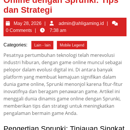
Online dengan Sprunki: Tips
dan Strategi
May
admin@ah
May 28, 2026
admin@ahligaming.id
28,
0 Comments
7:38 am
2026
Categories:
Lain - lain
Mobile Legend
Pesatnya pertumbuhan teknologi telah merevolusi
industri hiburan, dengan game online muncul sebagai
pelopor dalam evolusi digital ini. Di antara banyak
platform yang membuat kemajuan signifikan dalam
dunia game online, Sprunki menonjol karena fitur-fitur
inovatifnya dan beragam penawaran game. Artikel ini
menggali dunia dinamis game online dengan Sprunki,
memberikan tips dan strategi untuk meningkatkan
pengalaman bermain game Anda.
Pengertian Sprunki: Tinjauan Singkat