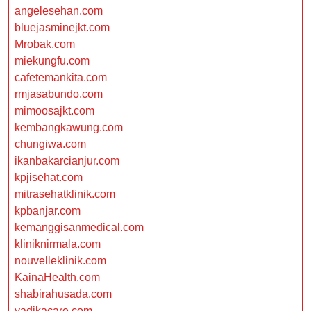
angelesehan.com
bluejasminejkt.com
Mrobak.com
miekungfu.com
cafetemankita.com
rmjasabundo.com
mimoosajkt.com
kembangkawung.com
chungiwa.com
ikanbakarcianjur.com
kpjisehat.com
mitrasehatklinik.com
kpbanjar.com
kemanggisanmedical.com
kliniknirmala.com
nouvelleklinik.com
KainaHealth.com
shabirahusada.com
yadikacare.com