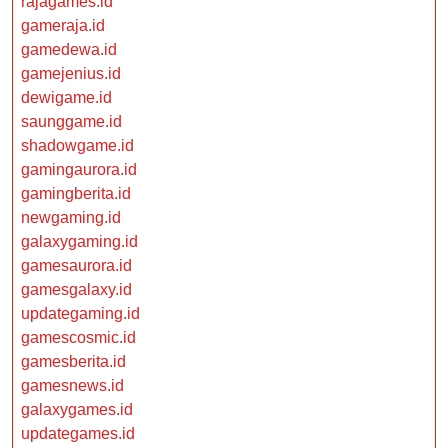
rajagames.id
gameraja.id
gamedewa.id
gamejenius.id
dewigame.id
saunggame.id
shadowgame.id
gamingaurora.id
gamingberita.id
newgaming.id
galaxygaming.id
gamesaurora.id
gamesgalaxy.id
updategaming.id
gamescosmic.id
gamesberita.id
gamesnews.id
galaxygames.id
updategames.id