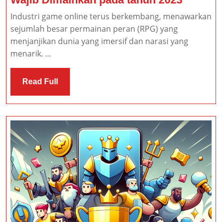
Tahun
Game
Industri game online terus berkembang, menawarkan
2023
RPG
sejumlah besar permainan peran (RPG) yang
Online
menjanjikan dunia yang imersif dan narasi yang
untuk
menarik. ...
PC
yang
Read
Read Full
Wajib
Full
Dimain
pada
tahun
2023