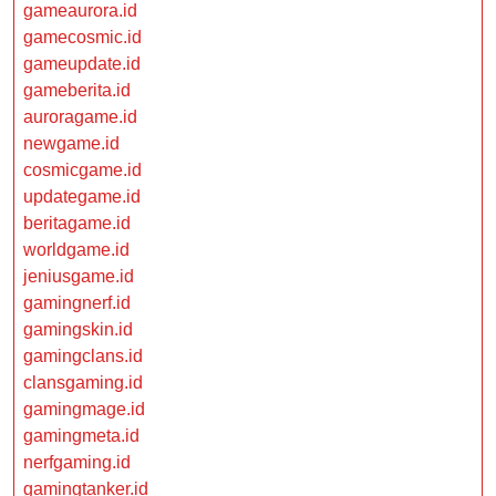
gameaurora.id
gamecosmic.id
gameupdate.id
gameberita.id
auroragame.id
newgame.id
cosmicgame.id
updategame.id
beritagame.id
worldgame.id
jeniusgame.id
gamingnerf.id
gamingskin.id
gamingclans.id
clansgaming.id
gamingmage.id
gamingmeta.id
nerfgaming.id
gamingtanker.id