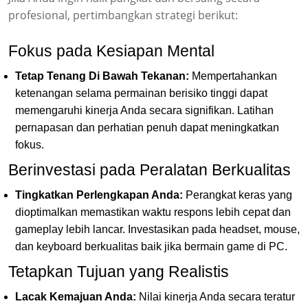
profesional, pertimbangkan strategi berikut:
Fokus pada Kesiapan Mental
Tetap Tenang Di Bawah Tekanan:
Mempertahankan
ketenangan selama permainan berisiko tinggi dapat
memengaruhi kinerja Anda secara signifikan. Latihan
pernapasan dan perhatian penuh dapat meningkatkan
fokus.
Berinvestasi pada Peralatan Berkualitas
Tingkatkan Perlengkapan Anda:
Perangkat keras yang
dioptimalkan memastikan waktu respons lebih cepat dan
gameplay lebih lancar. Investasikan pada headset, mouse,
dan keyboard berkualitas baik jika bermain game di PC.
Tetapkan Tujuan yang Realistis
Lacak Kemajuan Anda:
Nilai kinerja Anda secara teratur