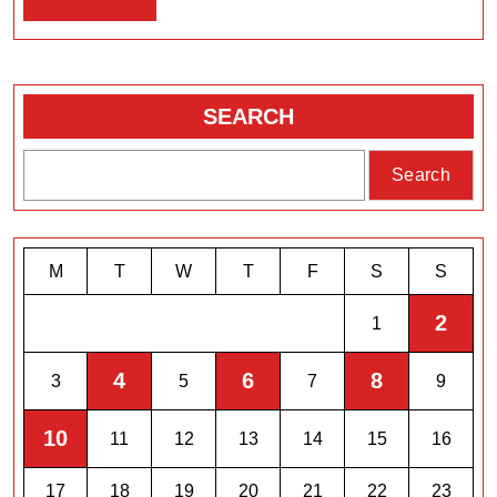
mendominasi
Full
kecocokan
Anda
SEARCH
Search
M
T
W
T
F
S
S
2
1
4
6
8
3
5
7
9
10
11
12
13
14
15
16
17
18
19
20
21
22
23