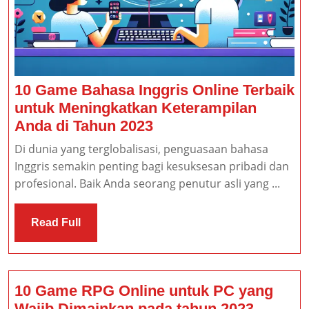
10 Game Bahasa Inggris Online Terbaik
untuk Meningkatkan Keterampilan
10
Anda di Tahun 2023
Game
Di dunia yang terglobalisasi, penguasaan bahasa
Bahasa
Inggris semakin penting bagi kesuksesan pribadi dan
Inggris
profesional. Baik Anda seorang penutur asli yang ...
Online
Terbaik
Read
Read Full
untuk
Full
Meningkatkan
Keterampilan
Anda
10 Game RPG Online untuk PC yang
di
10
Wajib Dimainkan pada tahun 2023