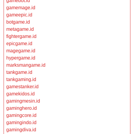
gamebot.id
gamemage.id
gameepic.id
botgame.id
metagame.id
fightergame.id
epicgame.id
magegame.id
hypergame.id
marksmangame.id
tankgame.id
tankgaming.id
gamestanker.id
gamekidos.id
gamingmesin.id
gaminghero.id
gamingcore.id
gamingindo.id
gamingdiva.id