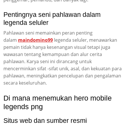
Pentingnya seni pahlawan dalam
legenda seluler
Pahlawan seni memainkan peran penting
dalam
maindomino99
legenda seluler, menawarkan
pemain tidak hanya kesenangan visual tetapi juga
wawasan tentang kemampuan dan alur cerita
pahlawan. Karya seni ini dirancang untuk
mencerminkan sifat -sifat unik, asal, dan kekuatan para
pahlawan, meningkatkan pencelupan dan pengalaman
secara keseluruhan.
Di mana menemukan hero mobile
legends png
Situs web dan sumber resmi