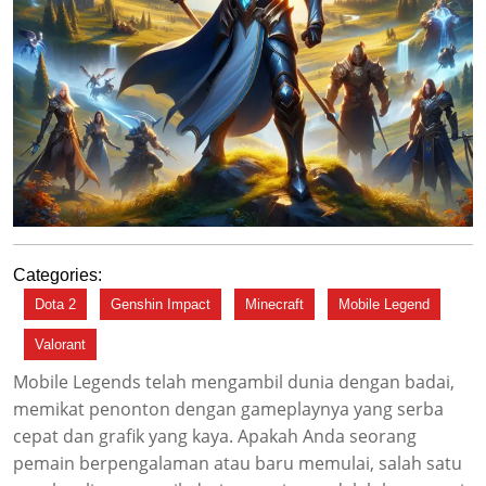
Categories:
Dota 2
Genshin Impact
Minecraft
Mobile Legend
Valorant
Mobile Legends telah mengambil dunia dengan badai,
memikat penonton dengan gameplaynya yang serba
cepat dan grafik yang kaya. Apakah Anda seorang
pemain berpengalaman atau baru memulai, salah satu