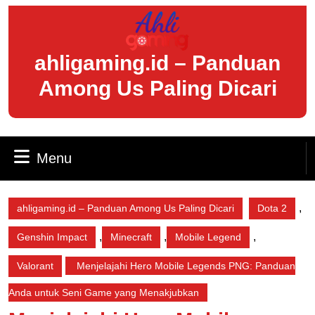
Skip
to
content
Skip
ahligaming.id – Panduan
to
Among Us Paling Dicari
content
Menu
Menu
,
ahligaming.id – Panduan Among Us Paling Dicari
Dota 2
,
,
,
Genshin Impact
Minecraft
Mobile Legend
Valorant
Menjelajahi Hero Mobile Legends PNG: Panduan
Anda untuk Seni Game yang Menakjubkan