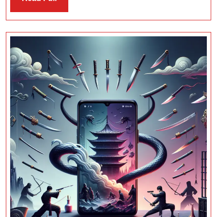
Hero
Full
Mobile
Legend
untuk
Pemain
Baru