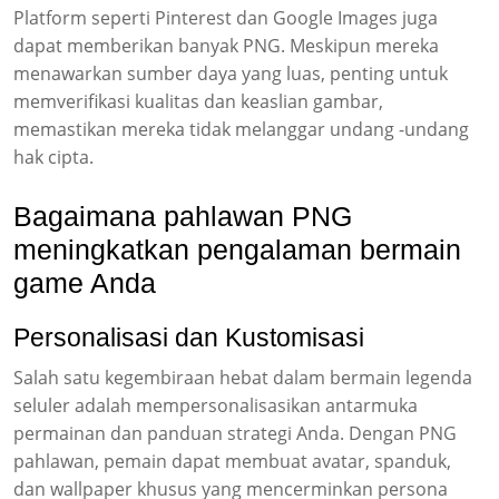
Platform seperti Pinterest dan Google Images juga
dapat memberikan banyak PNG. Meskipun mereka
menawarkan sumber daya yang luas, penting untuk
memverifikasi kualitas dan keaslian gambar,
memastikan mereka tidak melanggar undang -undang
hak cipta.
Bagaimana pahlawan PNG
meningkatkan pengalaman bermain
game Anda
Personalisasi dan Kustomisasi
Salah satu kegembiraan hebat dalam bermain legenda
seluler adalah mempersonalisasikan antarmuka
permainan dan panduan strategi Anda. Dengan PNG
pahlawan, pemain dapat membuat avatar, spanduk,
dan wallpaper khusus yang mencerminkan persona