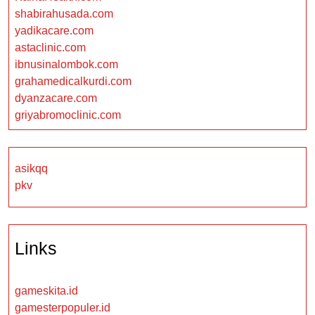
shabirahusada.com
yadikacare.com
astaclinic.com
ibnusinalombok.com
grahamedicalkurdi.com
dyanzacare.com
griyabromoclinic.com
asikqq
pkv
Links
gameskita.id
gamesterpopuler.id