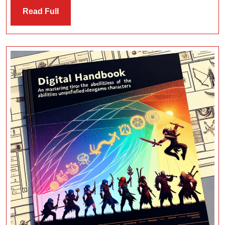
Tips
Read
Read Full
dan
Full
Strategi