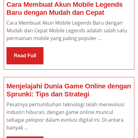
Cara Membuat Akun Mobile Legends
Cara
Baru dengan Mudah dan Cepat
Membuat
Cara Membuat Akun Mobile Legends Baru dengan
Akun
Mudah dan Cepat Mobile Legends adalah salah satu
Mobile
permainan mobile yang paling populer ...
Legends
Baru
Read
Read Full
dengan
Full
Mudah
dan
Cepat
Menjelajahi Dunia Game Online dengan
Menjelajahi
Sprunki: Tips dan Strategi
Dunia
Pesatnya pertumbuhan teknologi telah merevolusi
Game
industri hiburan, dengan game online muncul
Online
sebagai pelopor dalam evolusi digital ini. Di antara
dengan
banyak ...
Sprunki: