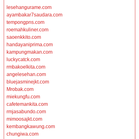
lesehangurame.com
ayambakar7saudara.com
tempongpns.com
roemahkuliner.com
saoenkkito.com
handayaniprima.com
kampungmakan.com
luckycatck.com
rmbakoelkita.com
angelesehan.com
bluejasminejkt.com
Mrobak.com
miekungfu.com
cafetemankita.com
rmjasabundo.com
mimoosajkt.com
kembangkawung.com
chungiwa.com