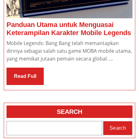
Panduan Utama untuk Menguasai
Pa
Keterampilan Karakter Mobile Legends
Ut
Mobile Legends: Bang Bang telah memantapkan
un
dirinya sebagai salah satu game MOBA mobile utama,
Me
yang memikat jutaan pemain secara global. ...
Ke
Ka
Read
Read Full
Mo
Full
Le
SEARCH
Search