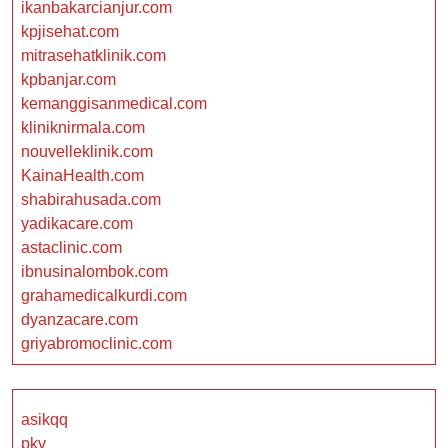
ikanbakarcianjur.com
kpjisehat.com
mitrasehatklinik.com
kpbanjar.com
kemanggisanmedical.com
kliniknirmala.com
nouvelleklinik.com
KainaHealth.com
shabirahusada.com
yadikacare.com
astaclinic.com
ibnusinalombok.com
grahamedicalkurdi.com
dyanzacare.com
griyabromoclinic.com
asikqq
pkv