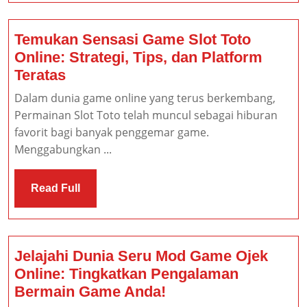
Perlu
Anda
Mainka
Temukan Sensasi Game Slot Toto
Online: Strategi, Tips, dan Platform
Temukan
Teratas
Sensasi
Dalam dunia game online yang terus berkembang,
Game
Permainan Slot Toto telah muncul sebagai hiburan
Slot
favorit bagi banyak penggemar game.
Toto
Menggabungkan ...
Online:
Strategi,
Read
Read Full
Tips,
Full
dan
Platform
Teratas
Jelajahi Dunia Seru Mod Game Ojek
Online: Tingkatkan Pengalaman
Jelajahi
Bermain Game Anda!