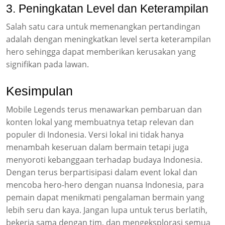
3. Peningkatan Level dan Keterampilan
Salah satu cara untuk memenangkan pertandingan
adalah dengan meningkatkan level serta keterampilan
hero sehingga dapat memberikan kerusakan yang
signifikan pada lawan.
Kesimpulan
Mobile Legends terus menawarkan pembaruan dan
konten lokal yang membuatnya tetap relevan dan
populer di Indonesia. Versi lokal ini tidak hanya
menambah keseruan dalam bermain tetapi juga
menyoroti kebanggaan terhadap budaya Indonesia.
Dengan terus berpartisipasi dalam event lokal dan
mencoba hero-hero dengan nuansa Indonesia, para
pemain dapat menikmati pengalaman bermain yang
lebih seru dan kaya. Jangan lupa untuk terus berlatih,
bekerja sama dengan tim, dan mengeksplorasi semua