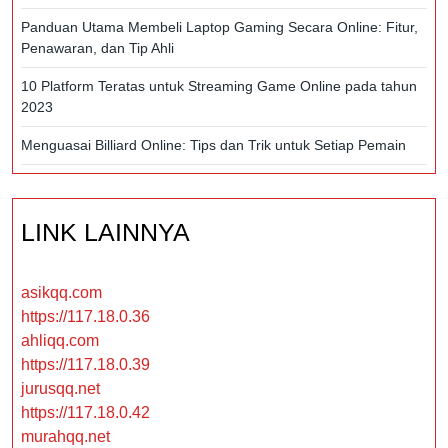
Panduan Utama Membeli Laptop Gaming Secara Online: Fitur,
Penawaran, dan Tip Ahli
10 Platform Teratas untuk Streaming Game Online pada tahun
2023
Menguasai Billiard Online: Tips dan Trik untuk Setiap Pemain
LINK LAINNYA
asikqq.com
https://117.18.0.36
ahliqq.com
https://117.18.0.39
jurusqq.net
https://117.18.0.42
murahqq.net