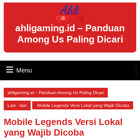
Skip
to
content
Skip
ahligaming.id – Panduan
to
Among Us Paling Dicari
content
Menu
Menu
ahligaming.id – Panduan Among Us Paling Dicari
Lain - lain
Mobile Legends Versi Lokal yang Wajib Dicoba
Mobile Legends Versi Lokal
yang Wajib Dicoba