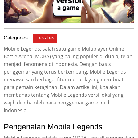
Categories:
Lain - lain
Mobile Legends, salah satu game Multiplayer Online
Battle Arena (MOBA) yang paling populer di dunia, telah
menjadi fenomena di Indonesia. Dengan basis
penggemar yang terus berkembang, Mobile Legends
menawarkan berbagai fitur menarik yang membuat
para pemain ketagihan. Dalam artikel ini, kita akan
membahas tentang Mobile Legends versi lokal yang
wajib dicoba oleh para penggemar game ini di
Indonesia.
Pengenalan Mobile Legends