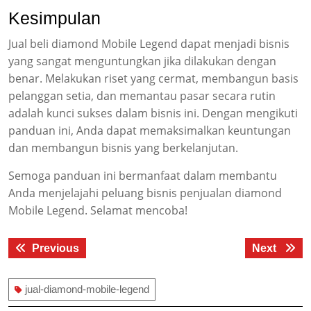
Kesimpulan
Jual beli diamond Mobile Legend dapat menjadi bisnis
yang sangat menguntungkan jika dilakukan dengan
benar. Melakukan riset yang cermat, membangun basis
pelanggan setia, dan memantau pasar secara rutin
adalah kunci sukses dalam bisnis ini. Dengan mengikuti
panduan ini, Anda dapat memaksimalkan keuntungan
dan membangun bisnis yang berkelanjutan.
Semoga panduan ini bermanfaat dalam membantu
Anda menjelajahi peluang bisnis penjualan diamond
Mobile Legend. Selamat mencoba!
Post
Previous
Next
Previous
Next
navigation
post:
post:
jual-diamond-mobile-legend