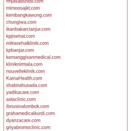
rmjasabundo.com
mimoosajkt.com
kembangkawung.com
chungiwa.com
ikanbakarcianjur.com
kpjisehat.com
mitrasehatklinik.com
kpbanjar.com
kemanggisanmedical.com
kliniknirmala.com
nouvelleklinik.com
KainaHealth.com
shabirahusada.com
yadikacare.com
astaclinic.com
ibnusinalombok.com
grahamedicalkurdi.com
dyanzacare.com
griyabromoclinic.com