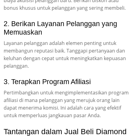
biaya akuisisi pelanggan baru. Berikan diskon atau
bonus khusus untuk pelanggan yang sering membeli.
2. Berikan Layanan Pelanggan yang
Memuaskan
Layanan pelanggan adalah elemen penting untuk
membangun reputasi baik. Tanggapi pertanyaan dan
keluhan dengan cepat untuk meningkatkan kepuasan
pelanggan.
3. Terapkan Program Afiliasi
Pertimbangkan untuk mengimplementasikan program
afiliasi di mana pelanggan yang merujuk orang lain
dapat menerima komisi. Ini adalah cara yang efektif
untuk memperluas jangkauan pasar Anda.
Tantangan dalam Jual Beli Diamond