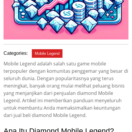
Categories:
Mobile Legend
Mobile Legend adalah salah satu game mobile
terpopuler dengan komunitas penggemar yang besar di
seluruh dunia. Dengan popularitasnya yang terus
meningkat, banyak orang mulai melihat peluang bisnis
yang menjanjikan dari penjualan diamond Mobile
Legend. Artikel ini memberikan panduan menyeluruh
untuk membantu Anda memaksimalkan keuntungan
dari jual beli diamond Mobile Legend.
Apa Itu Diamond Mobile Legend?