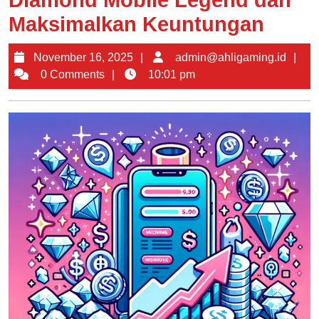
Diamond Mobile Legend dan
Maksimalkan Keuntungan
November
ad
November 16, 2025
admin@ahligaming.id
16,
0 Comments
10:01 pm
2025