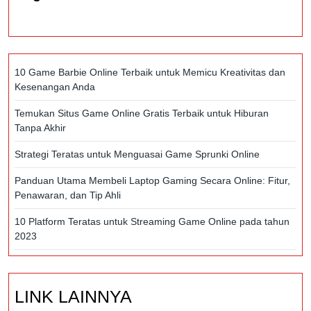
« Jul
10 Game Barbie Online Terbaik untuk Memicu Kreativitas dan
Kesenangan Anda
Temukan Situs Game Online Gratis Terbaik untuk Hiburan
Tanpa Akhir
Strategi Teratas untuk Menguasai Game Sprunki Online
Panduan Utama Membeli Laptop Gaming Secara Online: Fitur,
Penawaran, dan Tip Ahli
10 Platform Teratas untuk Streaming Game Online pada tahun
2023
LINK LAINNYA