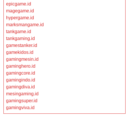
epicgame.id
magegame.id
hypergame.id
marksmangame.id
tankgame.id
tankgaming.id
gamestanker.id
gamekidos.id
gamingmesin.id
gaminghero.id
gamingcore.id
gamingindo.id
gamingdiva.id
mesingaming.id
gamingsuper.id
gamingviva.id