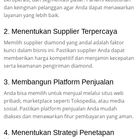
dan keinginan pelanggan agar Anda dapat menawarkan
layanan yang lebih baik.
2. Menentukan Supplier Terpercaya
Memilih supplier diamond yang andal adalah faktor
kunci dalam bisnis ini. Pastikan supplier Anda dapat
memberikan harga kompetitif dan menjamin kecepatan
serta keamanan pengiriman diamond.
3. Membangun Platform Penjualan
Anda bisa memilih untuk menjual melalui situs web
pribadi, marketplace seperti Tokopedia, atau media
sosial. Pastikan platform penjualan Anda mudah
diakses dan menawarkan fitur pembayaran yang aman.
4. Menentukan Strategi Penetapan