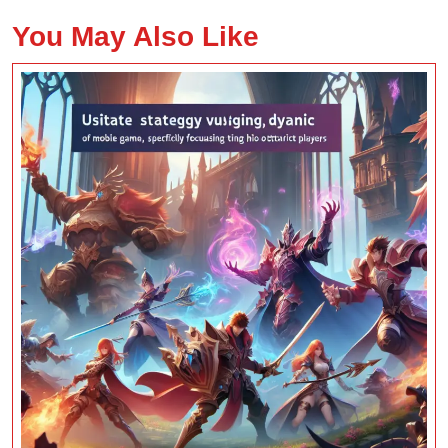
You May Also Like