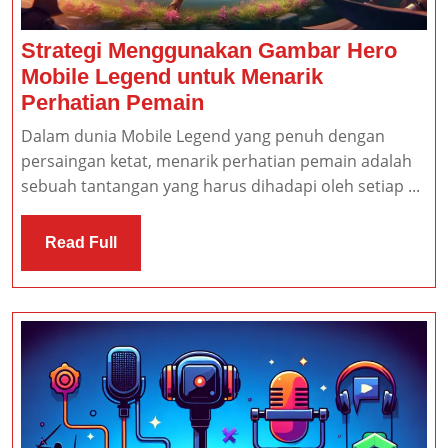
Strategi Menggunakan Gambar Hero
Mobile Legend untuk Menarik
Strategi
Perhatian Pemain
Menggunakan
Dalam dunia Mobile Legend yang penuh dengan
Gambar
persaingan ketat, menarik perhatian pemain adalah
Hero
sebuah tantangan yang harus dihadapi oleh setiap ...
Mobile
Legend
Read
Read Full
untuk
Full
Menarik
Perhatian
Pemain