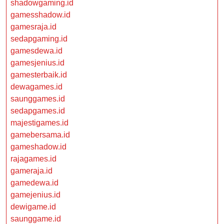
shadowgaming.id
gamesshadow.id
gamesraja.id
sedapgaming.id
gamesdewa.id
gamesjenius.id
gamesterbaik.id
dewagames.id
saunggames.id
sedapgames.id
majestigames.id
gamebersama.id
gameshadow.id
rajagames.id
gameraja.id
gamedewa.id
gamejenius.id
dewigame.id
saunggame.id