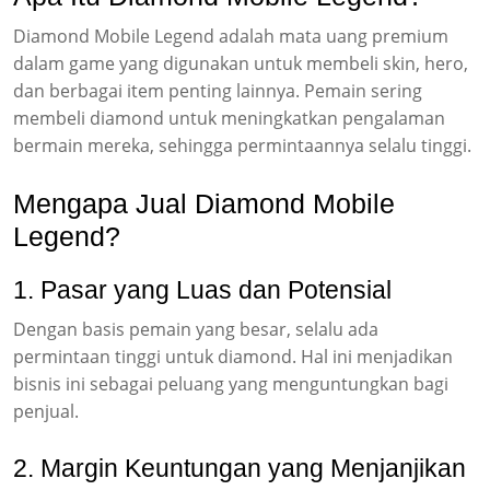
Diamond Mobile Legend adalah mata uang premium
dalam game yang digunakan untuk membeli skin, hero,
dan berbagai item penting lainnya. Pemain sering
membeli diamond untuk meningkatkan pengalaman
bermain mereka, sehingga permintaannya selalu tinggi.
Mengapa Jual Diamond Mobile
Legend?
1. Pasar yang Luas dan Potensial
Dengan basis pemain yang besar, selalu ada
permintaan tinggi untuk diamond. Hal ini menjadikan
bisnis ini sebagai peluang yang menguntungkan bagi
penjual.
2. Margin Keuntungan yang Menjanjikan