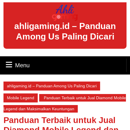
Skip
to
content
Skip
ahligaming.id – Panduan
to
Among Us Paling Dicari
content
Menu
Menu
ahligaming.id – Panduan Among Us Paling Dicari
Mobile Legend
Panduan Terbaik untuk Jual Diamond Mobile
Legend dan Maksimalkan Keuntungan
Panduan Terbaik untuk Jual