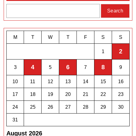
Search
M
T
W
T
F
S
S
2
1
4
6
8
3
5
7
9
10
11
12
13
14
15
16
17
18
19
20
21
22
23
24
25
26
27
28
29
30
31
August 2026