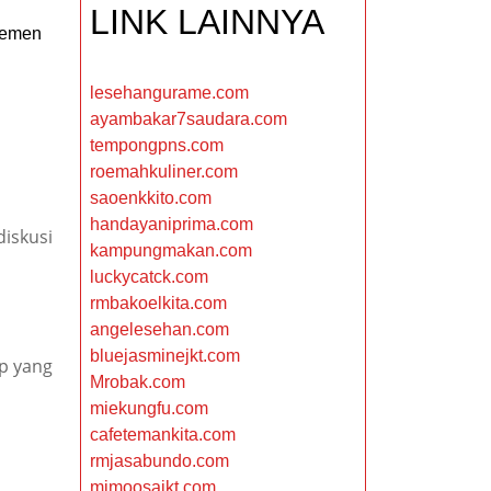
LINK LAINNYA
lemen
lesehangurame.com
ayambakar7saudara.com
tempongpns.com
roemahkuliner.com
saoenkkito.com
handayaniprima.com
diskusi
kampungmakan.com
luckycatck.com
rmbakoelkita.com
angelesehan.com
bluejasminejkt.com
ap yang
Mrobak.com
miekungfu.com
cafetemankita.com
rmjasabundo.com
mimoosajkt.com