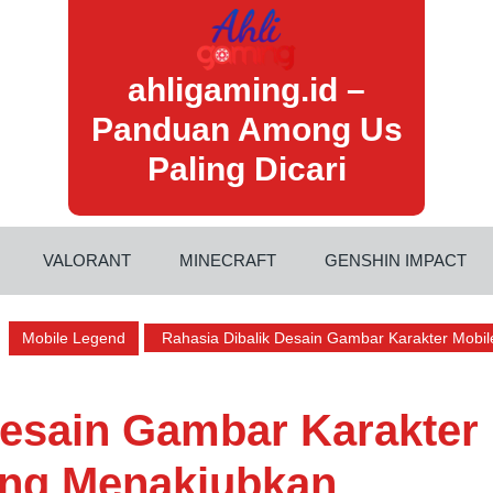
ahligaming.id –
Panduan Among Us
Paling Dicari
VALORANT
MINECRAFT
GENSHIN IMPACT
Mobile Legend
Rahasia Dibalik Desain Gambar Karakter Mobil
Desain Gambar Karakter
ang Menakjubkan