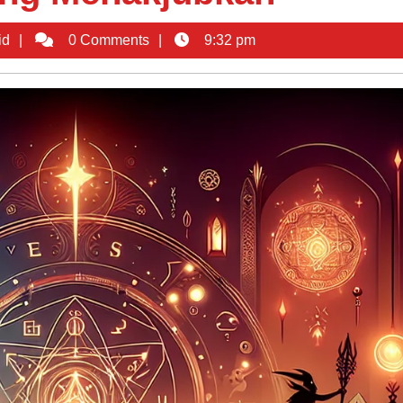
admin@ahligaming.id
id
0 Comments
9:32 pm