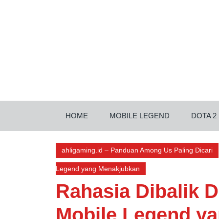
Skip
to
content
Skip
to
content
HOME
MOBILE LEGEND
DOTA 2
ahligaming.id – Panduan Among Us Paling Dicari
Legend yang Menakjubkan
Rahasia Dibalik 
Mobile Legend y