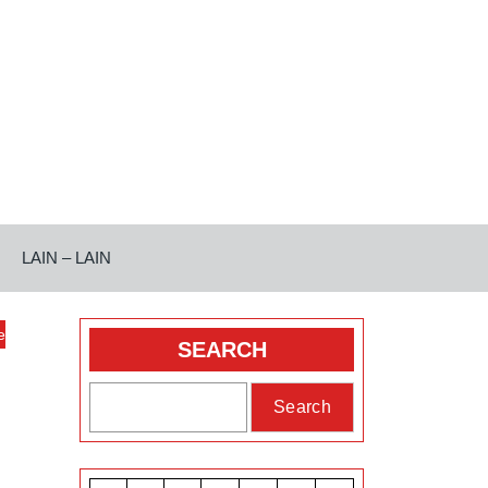
LAIN – LAIN
e
SEARCH
Search