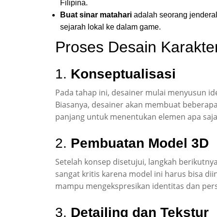
Filipina.
Buat sinar matahari
adalah seorang jendera
sejarah lokal ke dalam game.
Proses Desain Karakte
1.
Konseptualisasi
Pada tahap ini, desainer mulai menyusun 
Biasanya, desainer akan membuat beberapa sk
panjang untuk menentukan elemen apa saja y
2.
Pembuatan Model 3D
Setelah konsep disetujui, langkah berikutny
sangat kritis karena model ini harus bisa 
mampu mengekspresikan identitas dan pers
3.
Detailing dan Tekstur