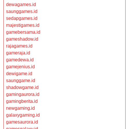
dewagames.id
saunggames.id
sedapgames.id
majestigames.id
gamebersama.id
gameshadow.id
rajagames.id
gameraja.id
gamedewa.id
gamejenius.id
dewigame.id
saunggame.id
shadowgame.id
gamingaurora.id
gamingberita.id
newgaming.id
galaxygaming.id
gamesaurora.id
gamesgalaxy.id