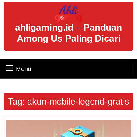
Skip
to
content
Skip
ahligaming.id – Panduan
to
Among Us Paling Dicari
content
Menu
Menu
Tag:
akun-mobile-legend-gratis