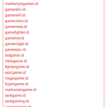
marksmangames.id
gameskin.id
gamenerf.id
gameclans.id
gamemeta.id
gamefighter.id
gamebot.id
gamemage.id
gameepic.id
botgame.id
metagame.id
fightergame.id
epicgame.id
magegame.id
hypergame.id
marksmangame.id
tankgame.id
tankgaming.id
gamestanker.id