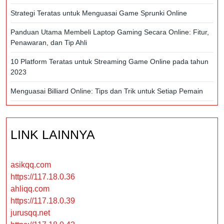
Strategi Teratas untuk Menguasai Game Sprunki Online
Panduan Utama Membeli Laptop Gaming Secara Online: Fitur,
Penawaran, dan Tip Ahli
10 Platform Teratas untuk Streaming Game Online pada tahun
2023
Menguasai Billiard Online: Tips dan Trik untuk Setiap Pemain
LINK LAINNYA
asikqq.com
https://117.18.0.36
ahliqq.com
https://117.18.0.39
jurusqq.net