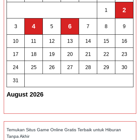
2
1
4
6
3
5
7
8
9
10
11
12
13
14
15
16
17
18
19
20
21
22
23
24
25
26
27
28
29
30
31
August 2026
« Jul
Temukan Situs Game Online Gratis Terbaik untuk Hiburan
Tanpa Akhir