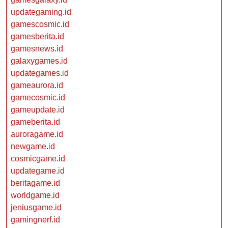
updategaming.id
gamescosmic.id
gamesberita.id
gamesnews.id
galaxygames.id
updategames.id
gameaurora.id
gamecosmic.id
gameupdate.id
gameberita.id
auroragame.id
newgame.id
cosmicgame.id
updategame.id
beritagame.id
worldgame.id
jeniusgame.id
gamingnerf.id