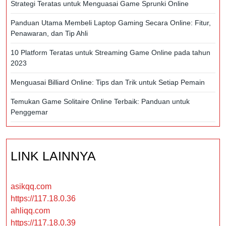
Strategi Teratas untuk Menguasai Game Sprunki Online
Panduan Utama Membeli Laptop Gaming Secara Online: Fitur,
Penawaran, dan Tip Ahli
10 Platform Teratas untuk Streaming Game Online pada tahun
2023
Menguasai Billiard Online: Tips dan Trik untuk Setiap Pemain
Temukan Game Solitaire Online Terbaik: Panduan untuk
Penggemar
LINK LAINNYA
asikqq.com
https://117.18.0.36
ahliqq.com
https://117.18.0.39