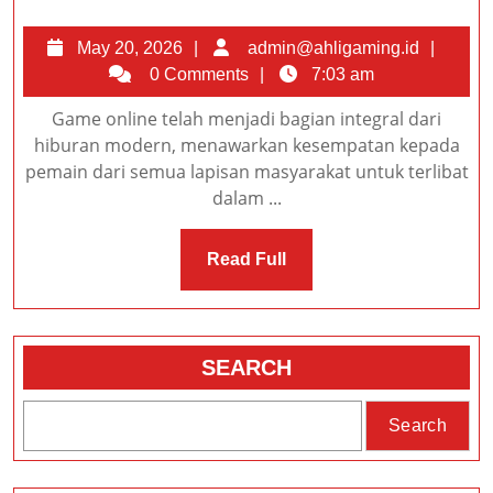
Bahaya
Game
May
admin
May 20, 2026
admin@ahligaming.id
Online:
20,
0 Comments
7:03 am
2026
Tips
Game online telah menjadi bagian integral dari
Bermain
hiburan modern, menawarkan kesempatan kepada
Aman
pemain dari semua lapisan masyarakat untuk terlibat
dalam ...
Read
Read Full
Full
SEARCH
Search