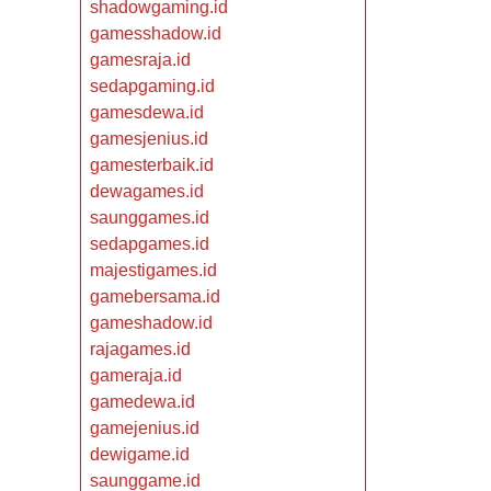
shadowgaming.id
gamesshadow.id
gamesraja.id
sedapgaming.id
gamesdewa.id
gamesjenius.id
gamesterbaik.id
dewagames.id
saunggames.id
sedapgames.id
majestigames.id
gamebersama.id
gameshadow.id
rajagames.id
gameraja.id
gamedewa.id
gamejenius.id
dewigame.id
saunggame.id