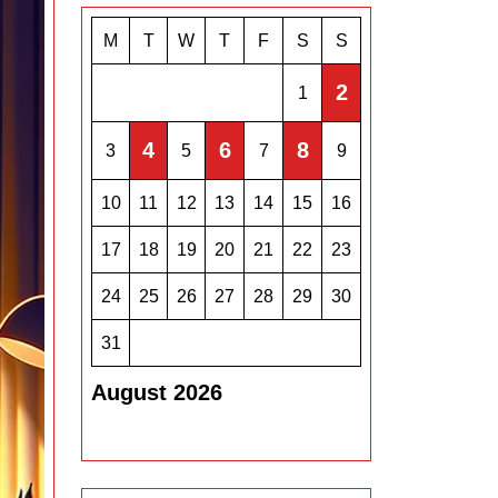
M
T
W
T
F
S
S
2
1
4
6
8
3
5
7
9
10
11
12
13
14
15
16
17
18
19
20
21
22
23
24
25
26
27
28
29
30
31
August 2026
« Jul