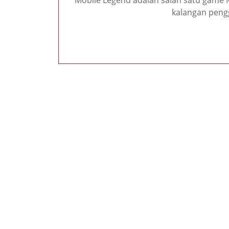
Mobile Legend adalah salah satu game M
2025
kalangan peng