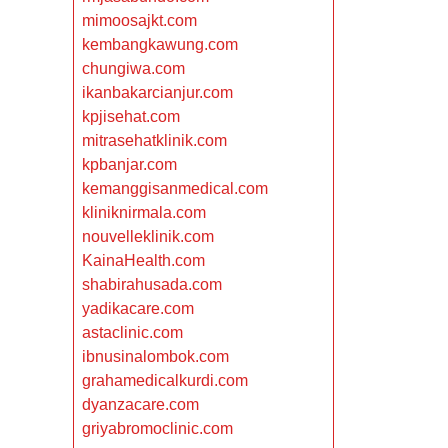
mimoosajkt.com
kembangkawung.com
chungiwa.com
ikanbakarcianjur.com
kpjisehat.com
mitrasehatklinik.com
kpbanjar.com
kemanggisanmedical.com
kliniknirmala.com
nouvelleklinik.com
KainaHealth.com
shabirahusada.com
yadikacare.com
astaclinic.com
ibnusinalombok.com
grahamedicalkurdi.com
dyanzacare.com
griyabromoclinic.com