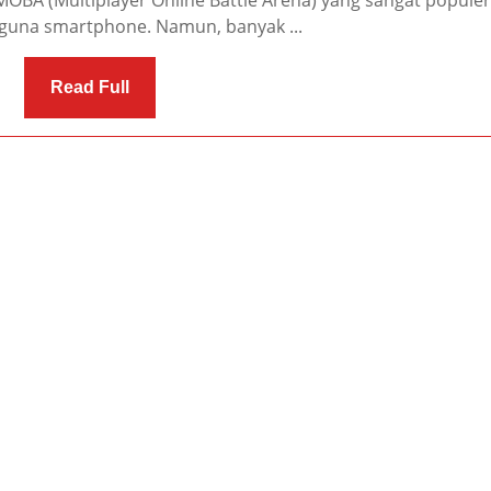
OBA (Multiplayer Online Battle Arena) yang sangat populer
Mo
guna smartphone. Namun, banyak ...
Le
di
Read
Read Full
P
Full
Ta
Ri