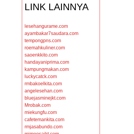
LINK LAINNYA
lesehangurame.com
ayambakar7saudara.com
tempongpns.com
roemahkuliner.com
saoenkkito.com
handayaniprima.com
kampungmakan.com
luckycatck.com
rmbakoelkita.com
angelesehan.com
bluejasminejkt.com
Mrobak.com
miekungfu.com
cafetemankita.com
rmjasabundo.com
mimoosajkt.com