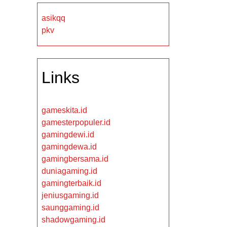
asikqq
pkv
Links
gameskita.id
gamesterpopuler.id
gamingdewi.id
gamingdewa.id
gamingbersama.id
duniagaming.id
gamingterbaik.id
jeniusgaming.id
saunggaming.id
shadowgaming.id