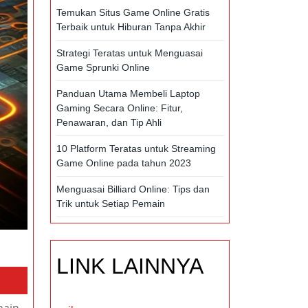
Temukan Situs Game Online Gratis
Terbaik untuk Hiburan Tanpa Akhir
Strategi Teratas untuk Menguasai
Game Sprunki Online
Panduan Utama Membeli Laptop
Gaming Secara Online: Fitur,
Penawaran, dan Tip Ahli
10 Platform Teratas untuk Streaming
Game Online pada tahun 2023
Menguasai Billiard Online: Tips dan
Trik untuk Setiap Pemain
mbuka
hasia:
LINK LAINNYA
ra
wnload