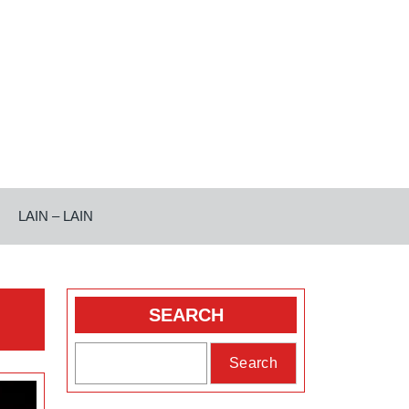
LAIN – LAIN
SEARCH
Search