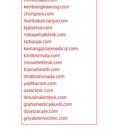
kembangkawung.com
chungiwa.com
ikanbakarcianjur.com
kpjisehat.com
mitrasehatklinik.com
kpbanjar.com
kemanggisanmedical.com
kliniknirmala.com
nouvelleklinik.com
KainaHealth.com
shabirahusada.com
yadikacare.com
astaclinic.com
ibnusinalombok.com
grahamedicalkurdi.com
dyanzacare.com
griyabromoclinic.com