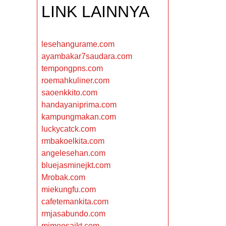
LINK LAINNYA
lesehangurame.com
ayambakar7saudara.com
tempongpns.com
roemahkuliner.com
saoenkkito.com
handayaniprima.com
kampungmakan.com
luckycatck.com
rmbakoelkita.com
angelesehan.com
bluejasminejkt.com
Mrobak.com
miekungfu.com
cafetemankita.com
rmjasabundo.com
mimoosajkt.com