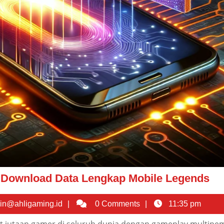
Me
 Download Data Lengkap Mobile Legends
Ra
Ca
r
admin@ahligaming.id
in@ahligaming.id
0 Comments
11:35 pm
Do