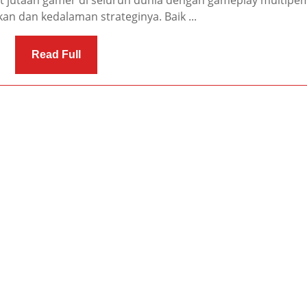
t jutaan gamer di seluruh dunia dengan gameplay multipe
Da
n dan kedalaman strateginya. Baik ...
Le
Mo
Read
Read Full
Le
Full