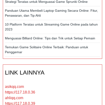
Strategi Teratas untuk Menguasai Game Sprunki Online
Panduan Utama Membeli Laptop Gaming Secara Online: Fitur,
Penawaran, dan Tip Ahli
10 Platform Teratas untuk Streaming Game Online pada tahun
2023
Menguasai Billiard Online: Tips dan Trik untuk Setiap Pemain
Temukan Game Solitaire Online Terbaik: Panduan untuk
Penggemar
LINK LAINNYA
asikqq.com
https://117.18.0.36
ahliqq.com
https://117.18.0.39