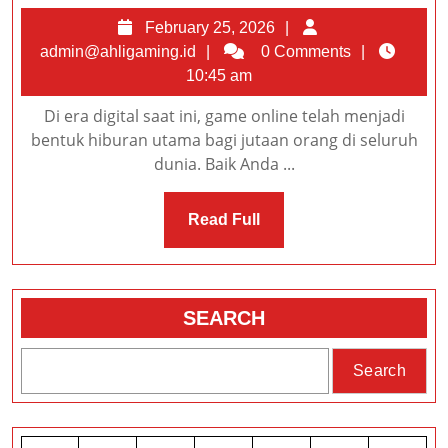
Game
Online
February
February 25, 2026
Gratis
admin@ahligaming.id
25,
admin@ahligaming.id
0 Comments
2026
10:45 am
Teratas
yang
Di era digital saat ini, game online telah menjadi
Akan
bentuk hiburan utama bagi jutaan orang di seluruh
Membuat
dunia. Baik Anda ...
Anda
Terhibur
Read
Read Full
Selama
Full
Berjam-
Jam
SEARCH
Search