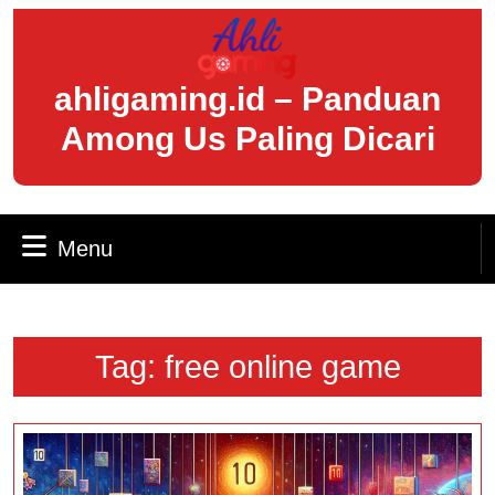
Skip
to
content
Skip
ahligaming.id – Panduan
to
Among Us Paling Dicari
content
Menu
Menu
Tag:
free online game