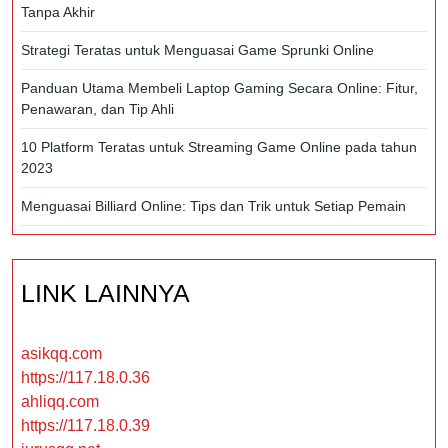
Tanpa Akhir
Strategi Teratas untuk Menguasai Game Sprunki Online
Panduan Utama Membeli Laptop Gaming Secara Online: Fitur,
Penawaran, dan Tip Ahli
10 Platform Teratas untuk Streaming Game Online pada tahun
2023
Menguasai Billiard Online: Tips dan Trik untuk Setiap Pemain
LINK LAINNYA
asikqq.com
https://117.18.0.36
ahliqq.com
https://117.18.0.39