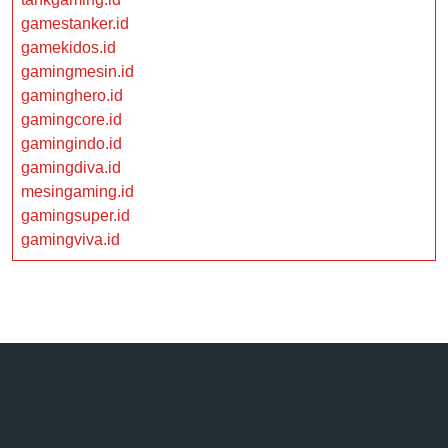
gamestanker.id
gamekidos.id
gamingmesin.id
gaminghero.id
gamingcore.id
gamingindo.id
gamingdiva.id
mesingaming.id
gamingsuper.id
gamingviva.id