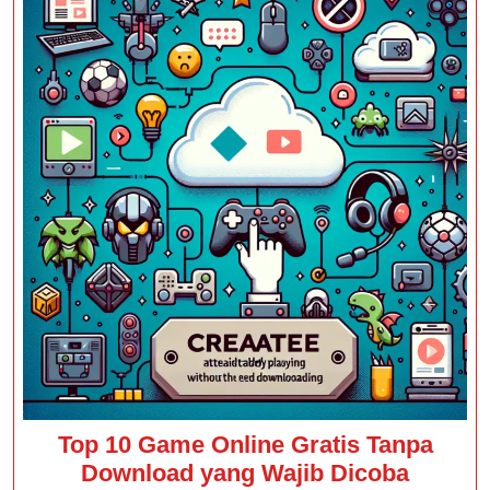
Top 10 Game Online Gratis Tanpa
Top
Download yang Wajib Dicoba