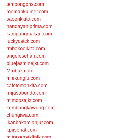
tempongpns.com
roemahkuliner.com
saoenkkito.com
handayaniprima.com
kampungmakan.com
luckycatck.com
rmbakoelkita.com
angelesehan.com
bluejasminejkt.com
Mrobak.com
miekungfu.com
cafetemankita.com
rmjasabundo.com
mimoosajkt.com
kembangkawung.com
chungiwa.com
ikanbakarcianjur.com
kpjisehat.com
mitrasehatklinik.com