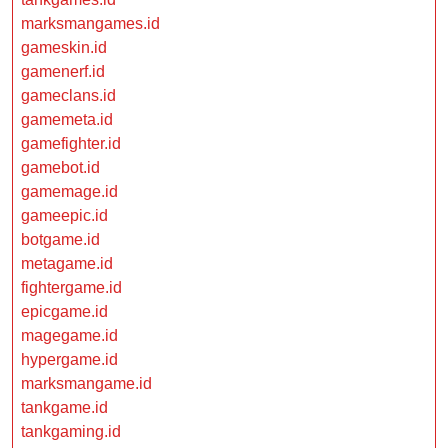
marksmangames.id
gameskin.id
gamenerf.id
gameclans.id
gamemeta.id
gamefighter.id
gamebot.id
gamemage.id
gameepic.id
botgame.id
metagame.id
fightergame.id
epicgame.id
magegame.id
hypergame.id
marksmangame.id
tankgame.id
tankgaming.id