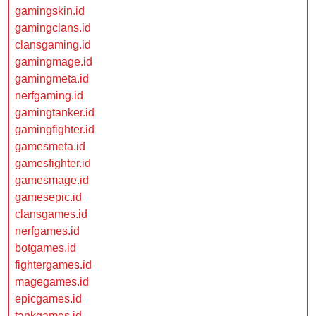
gamingskin.id
gamingclans.id
clansgaming.id
gamingmage.id
gamingmeta.id
nerfgaming.id
gamingtanker.id
gamingfighter.id
gamesmeta.id
gamesfighter.id
gamesmage.id
gamesepic.id
clansgames.id
nerfgames.id
botgames.id
fightergames.id
magegames.id
epicgames.id
tankgames.id