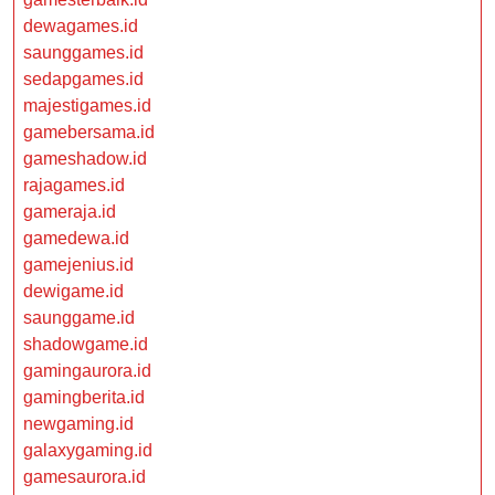
dewagames.id
saunggames.id
sedapgames.id
majestigames.id
gamebersama.id
gameshadow.id
rajagames.id
gameraja.id
gamedewa.id
gamejenius.id
dewigame.id
saunggame.id
shadowgame.id
gamingaurora.id
gamingberita.id
newgaming.id
galaxygaming.id
gamesaurora.id