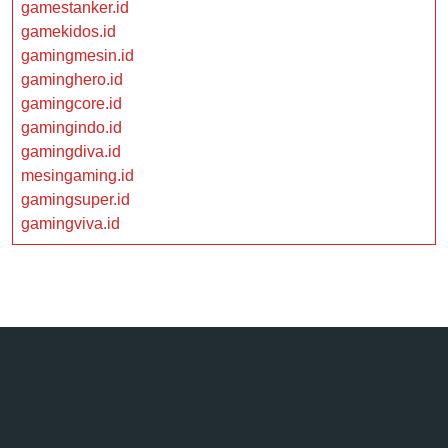
gamestanker.id
gamekidos.id
gamingmesin.id
gaminghero.id
gamingcore.id
gamingindo.id
gamingdiva.id
mesingaming.id
gamingsuper.id
gamingviva.id