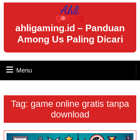
Skip
to
content
Skip
ahligaming.id – Panduan
to
Among Us Paling Dicari
content
Menu
Menu
Tag:
game online gratis tanpa
download