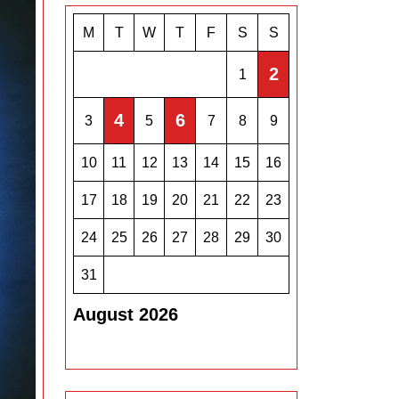
M
T
W
T
F
S
S
2
1
4
6
3
5
7
8
9
10
11
12
13
14
15
16
17
18
19
20
21
22
23
24
25
26
27
28
29
30
31
August 2026
« Jul