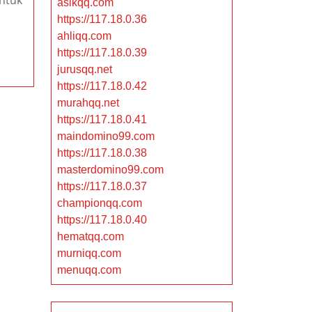
ntuk
asikqq.com
Terbaik
https://117.18.0.36
untuk
ahliqq.com
Menghasilkan
https://117.18.0.39
Uang
jurusqq.net
Sungguhan
https://117.18.0.42
murahqq.net
https://117.18.0.41
maindomino99.com
https://117.18.0.38
masterdomino99.com
https://117.18.0.37
championqq.com
https://117.18.0.40
hematqq.com
murniqq.com
menuqq.com