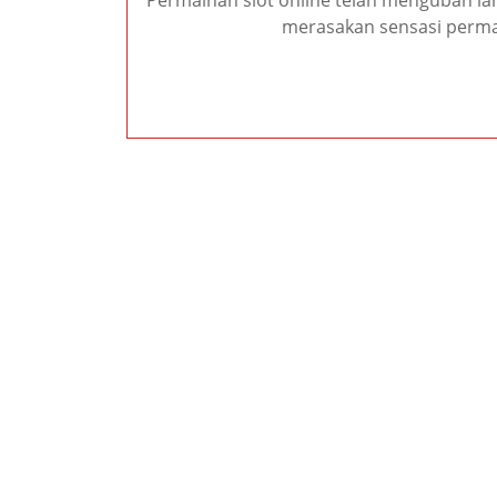
Permainan slot online telah mengubah l
2026
merasakan sensasi perma