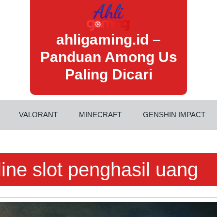
ahligaming.id –
Panduan Among Us
Paling Dicari
VALORANT
MINECRAFT
GENSHIN IMPACT
ine slot penghasil uang