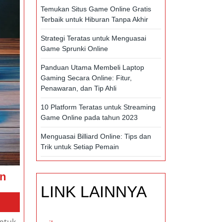
Temukan Situs Game Online Gratis
Terbaik untuk Hiburan Tanpa Akhir
Strategi Teratas untuk Menguasai
Game Sprunki Online
Panduan Utama Membeli Laptop
Gaming Secara Online: Fitur,
Penawaran, dan Tip Ahli
10 Platform Teratas untuk Streaming
Game Online pada tahun 2023
Menguasai Billiard Online: Tips dan
Trik untuk Setiap Pemain
Temukan
an
Game
LINK LAINNYA
Slot
Online