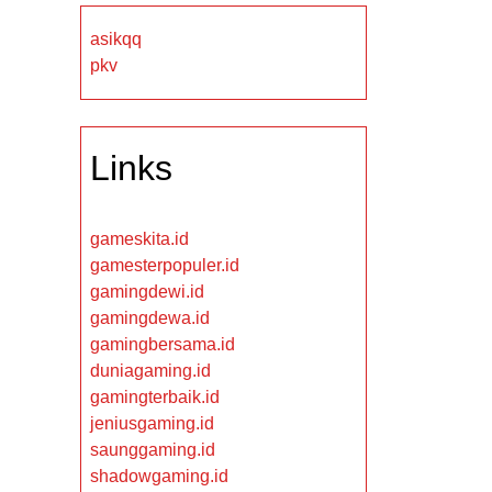
asikqq
pkv
Links
gameskita.id
gamesterpopuler.id
gamingdewi.id
gamingdewa.id
gamingbersama.id
duniagaming.id
gamingterbaik.id
jeniusgaming.id
saunggaming.id
shadowgaming.id