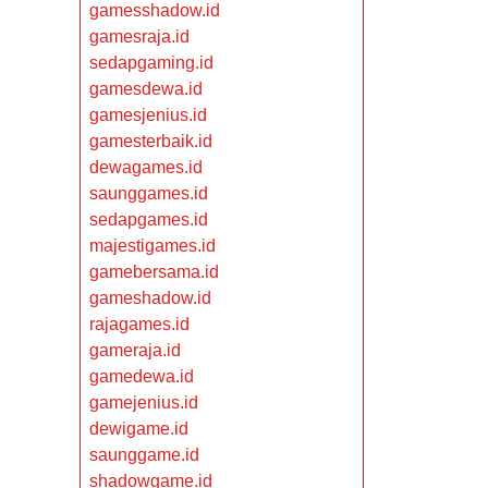
gamesshadow.id
gamesraja.id
sedapgaming.id
gamesdewa.id
gamesjenius.id
gamesterbaik.id
dewagames.id
saunggames.id
sedapgames.id
majestigames.id
gamebersama.id
gameshadow.id
rajagames.id
gameraja.id
gamedewa.id
gamejenius.id
dewigame.id
saunggame.id
shadowgame.id