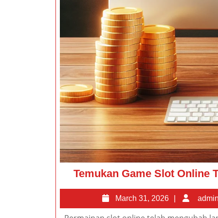
Temukan Game Slot Online 
March
March 31, 2026
admin
31,