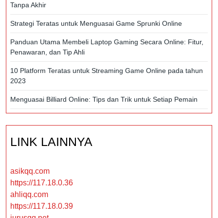
Tanpa Akhir
Strategi Teratas untuk Menguasai Game Sprunki Online
Panduan Utama Membeli Laptop Gaming Secara Online: Fitur,
Penawaran, dan Tip Ahli
10 Platform Teratas untuk Streaming Game Online pada tahun
2023
Menguasai Billiard Online: Tips dan Trik untuk Setiap Pemain
LINK LAINNYA
asikqq.com
https://117.18.0.36
ahliqq.com
https://117.18.0.39
jurusqq.net