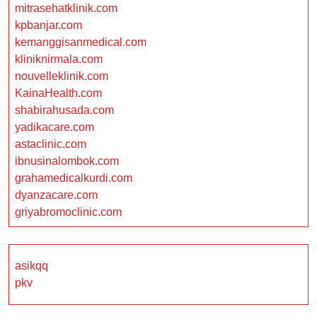
mitrasehatklinik.com
kpbanjar.com
kemanggisanmedical.com
kliniknirmala.com
nouvelleklinik.com
KainaHealth.com
shabirahusada.com
yadikacare.com
astaclinic.com
ibnusinalombok.com
grahamedicalkurdi.com
dyanzacare.com
griyabromoclinic.com
asikqq
pkv