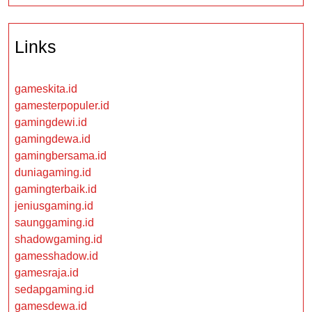
Links
gameskita.id
gamesterpopuler.id
gamingdewi.id
gamingdewa.id
gamingbersama.id
duniagaming.id
gamingterbaik.id
jeniusgaming.id
saunggaming.id
shadowgaming.id
gamesshadow.id
gamesraja.id
sedapgaming.id
gamesdewa.id