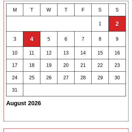
M
T
W
T
F
S
S
2
1
4
3
5
6
7
8
9
10
11
12
13
14
15
16
17
18
19
20
21
22
23
24
25
26
27
28
29
30
31
August 2026
« Jul