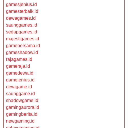
gamesjenius.id
gamesterbaik.id
dewagames.id
saunggames.id
sedapgames.id
majestigames.id
gamebersama.id
gameshadow.id
rajagames.id
gameraja.id
gamedewa.id
gamejenius.id
dewigame.id
saunggame.id
shadowgame.id
gamingaurora.id
gamingberita.id
newgaming.id
galaxygaming.id