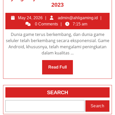
10
2023
Game
Online
May
admin
May 24, 2026
admin@ahligaming.id
RPG
24,
0 Comments
7:15 am
2026
Android
Dunia game terus berkembang, dan dunia game
Terbaik
seluler telah berkembang secara eksponensial. Game
yang
Android, khususnya, telah mengalami peningkatan
Wajib
dalam kualitas ...
Kamu
Mainkan
Read
Read Full
di
Full
Tahun
2023
SEARCH
Search