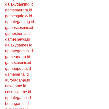
galaxygaming.id
gamesaurora.id
gamesgalaxy.id
updategaming.id
gamescosmic.id
gamesberita.id
gamesnews.id
galaxygames.id
updategames.id
gameaurora.id
gamecosmic.id
gameupdate.id
gameberita.id
auroragame.id
newgame.id
cosmicgame.id
updategame.id
beritagame.id