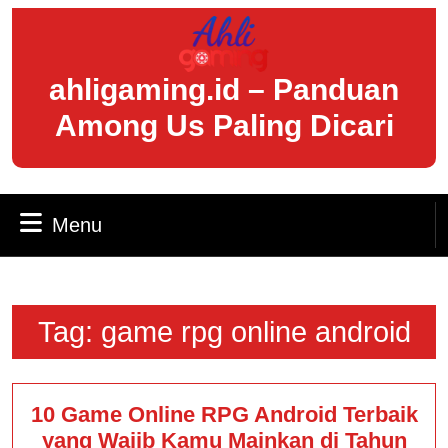
Skip
to
content
Skip
ahligaming.id – Panduan
to
Among Us Paling Dicari
content
Menu
Menu
Tag:
game rpg online android
10 Game Online RPG Android Terbaik
yang Wajib Kamu Mainkan di Tahun