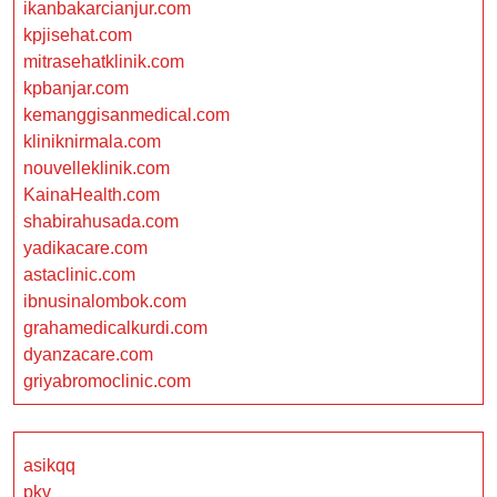
ikanbakarcianjur.com
kpjisehat.com
mitrasehatklinik.com
kpbanjar.com
kemanggisanmedical.com
kliniknirmala.com
nouvelleklinik.com
KainaHealth.com
shabirahusada.com
yadikacare.com
astaclinic.com
ibnusinalombok.com
grahamedicalkurdi.com
dyanzacare.com
griyabromoclinic.com
asikqq
pkv