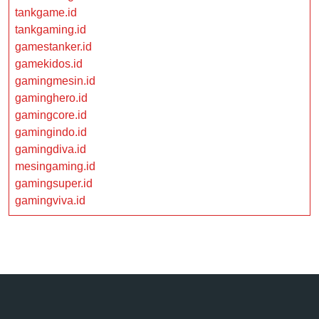
tankgame.id
tankgaming.id
gamestanker.id
gamekidos.id
gamingmesin.id
gaminghero.id
gamingcore.id
gamingindo.id
gamingdiva.id
mesingaming.id
gamingsuper.id
gamingviva.id