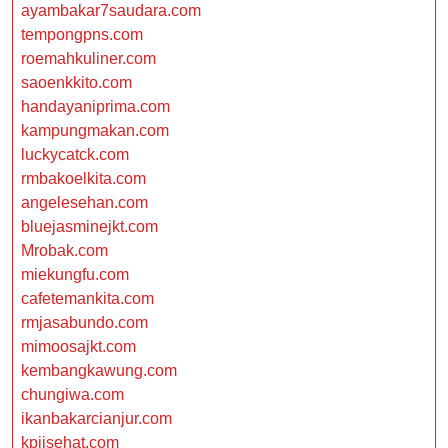
ayambakar7saudara.com
tempongpns.com
roemahkuliner.com
saoenkkito.com
handayaniprima.com
kampungmakan.com
luckycatck.com
rmbakoelkita.com
angelesehan.com
bluejasminejkt.com
Mrobak.com
miekungfu.com
cafetemankita.com
rmjasabundo.com
mimoosajkt.com
kembangkawung.com
chungiwa.com
ikanbakarcianjur.com
kpjisehat.com