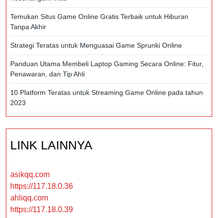
Temukan Situs Game Online Gratis Terbaik untuk Hiburan
Tanpa Akhir
Strategi Teratas untuk Menguasai Game Sprunki Online
Panduan Utama Membeli Laptop Gaming Secara Online: Fitur,
Penawaran, dan Tip Ahli
10 Platform Teratas untuk Streaming Game Online pada tahun
2023
LINK LAINNYA
asikqq.com
https://117.18.0.36
ahliqq.com
https://117.18.0.39