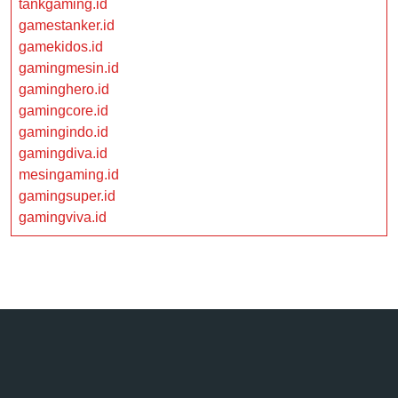
tankgaming.id
gamestanker.id
gamekidos.id
gamingmesin.id
gaminghero.id
gamingcore.id
gamingindo.id
gamingdiva.id
mesingaming.id
gamingsuper.id
gamingviva.id