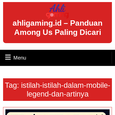
Skip
to
content
Skip
ahligaming.id – Panduan
to
Among Us Paling Dicari
content
Menu
Menu
Tag:
istilah-istilah-dalam-mobile-
legend-dan-artinya