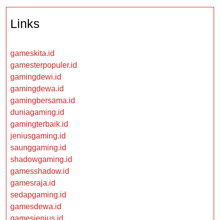
Links
gameskita.id
gamesterpopuler.id
gamingdewi.id
gamingdewa.id
gamingbersama.id
duniagaming.id
gamingterbaik.id
jeniusgaming.id
saunggaming.id
shadowgaming.id
gamesshadow.id
gamesraja.id
sedapgaming.id
gamesdewa.id
gamesjenius.id