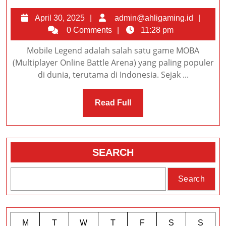
Ist
da
April
admin
April 30, 2025
admin@ahligaming.id
Mob
30,
0 Comments
11:28 pm
2025
Le
Mobile Legend adalah salah satu game MOBA
da
(Multiplayer Online Battle Arena) yang paling populer
Art
di dunia, terutama di Indonesia. Sejak ...
ya
Waj
Read
Read Full
Dik
Full
Pe
SEARCH
Search
M
T
W
T
F
S
S