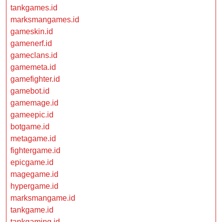
tankgames.id
marksmangames.id
gameskin.id
gamenerf.id
gameclans.id
gamemeta.id
gamefighter.id
gamebot.id
gamemage.id
gameepic.id
botgame.id
metagame.id
fightergame.id
epicgame.id
magegame.id
hypergame.id
marksmangame.id
tankgame.id
tankgaming.id