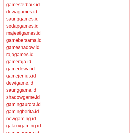
gamesterbaik.id
dewagames.id
saunggames.id
sedapgames.id
majestigames.id
gamebersama.id
gameshadow.id
rajagames.id
gameraja.id
gamedewa.id
gamejenius.id
dewigame.id
saunggame.id
shadowgame.id
gamingaurora.id
gamingberita.id
newgaming.id
galaxygaming.id
gamesaurora.id