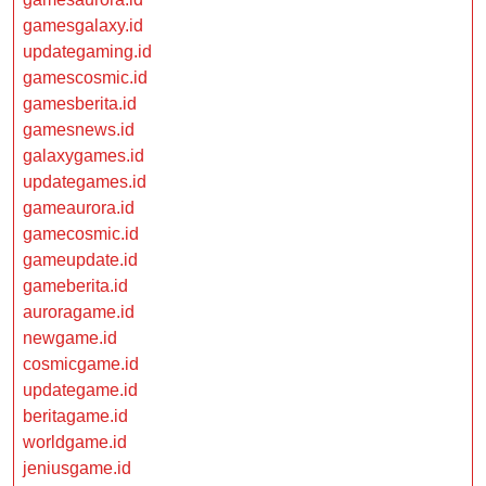
gamesgalaxy.id
updategaming.id
gamescosmic.id
gamesberita.id
gamesnews.id
galaxygames.id
updategames.id
gameaurora.id
gamecosmic.id
gameupdate.id
gameberita.id
auroragame.id
newgame.id
cosmicgame.id
updategame.id
beritagame.id
worldgame.id
jeniusgame.id