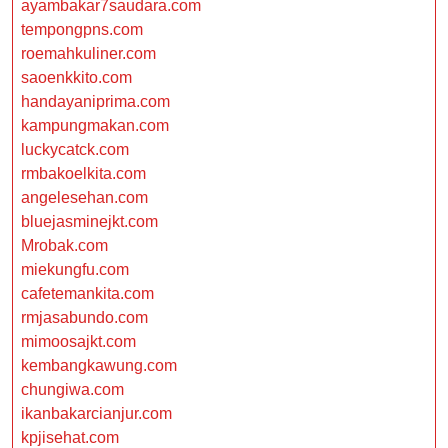
ayambakar7saudara.com
tempongpns.com
roemahkuliner.com
saoenkkito.com
handayaniprima.com
kampungmakan.com
luckycatck.com
rmbakoelkita.com
angelesehan.com
bluejasminejkt.com
Mrobak.com
miekungfu.com
cafetemankita.com
rmjasabundo.com
mimoosajkt.com
kembangkawung.com
chungiwa.com
ikanbakarcianjur.com
kpjisehat.com