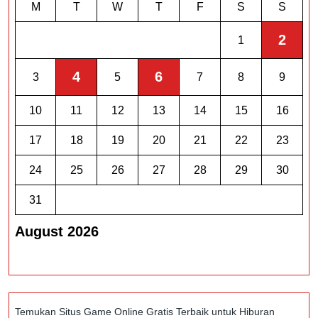
M
T
W
T
F
S
S
2
1
4
6
3
5
7
8
9
10
11
12
13
14
15
16
17
18
19
20
21
22
23
24
25
26
27
28
29
30
31
August 2026
« Jul
Temukan Situs Game Online Gratis Terbaik untuk Hiburan