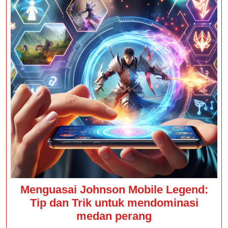
Menguasai Johnson Mobile Legend:
Tip dan Trik untuk mendominasi
Menguasai
medan perang