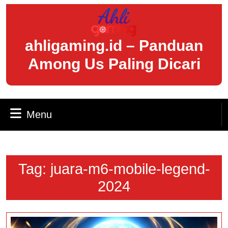
Skip
to
content
Skip
ahligaming.id – Panduan
to
Among Us Paling Dicari
content
Menu
Menu
Tag:
juara-m6-mobile-legend-
2024