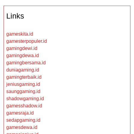
Links
gameskita.id
gamesterpopuler.id
gamingdewi.id
gamingdewa.id
gamingbersama.id
duniagaming.id
gamingterbaik.id
jeniusgaming.id
saunggaming.id
shadowgaming.id
gamesshadow.id
gamesraja.id
sedapgaming.id
gamesdewa.id