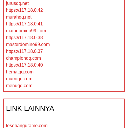
jurusqq.net
https://117.18.0.42
murahqq.net
https://117.18.0.41
maindomino99.com
https://117.18.0.38
masterdomino99.com
https://117.18.0.37
championqq.com
https://117.18.0.40
hematqq.com
murniqq.com
menuqq.com
LINK LAINNYA
lesehangurame.com