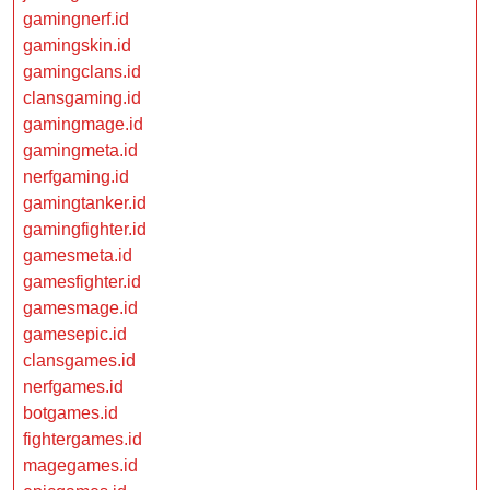
gamingnerf.id
gamingskin.id
gamingclans.id
clansgaming.id
gamingmage.id
gamingmeta.id
nerfgaming.id
gamingtanker.id
gamingfighter.id
gamesmeta.id
gamesfighter.id
gamesmage.id
gamesepic.id
clansgames.id
nerfgames.id
botgames.id
fightergames.id
magegames.id