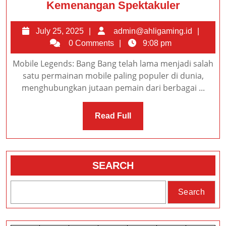
Juara
Kemenangan Spektakuler
M6
Mobile
July
admin
July 25, 2025
admin@ahligaming.id
Legends
25,
0 Comments
9:08 pm
2025
2024:
Mobile Legends: Bang Bang telah lama menjadi salah
Perjalan
satu permainan mobile paling populer di dunia,
Tim
menghubungkan jutaan pemain dari berbagai ...
Tak
Terduga
Read
Read Full
Menuju
Full
Kemena
Spektaku
SEARCH
Search