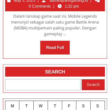
pengalaman
May
admin@ah
May 3, 2025
admin@ahligaming.id
login
3,
0 Comments
1:32 pm
2025
legenda
Dalam lanskap game saat ini, Mobile Legends
seluler
menonjol sebagai salah satu game Battle Arena
yang
(MOBA) multipemain paling populer. Dengan
mulus
gameplay ...
Read
Read Full
Full
SEARCH
Search
M
T
W
T
F
S
S