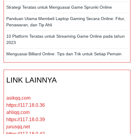
Strategi Teratas untuk Menguasai Game Sprunki Online
Panduan Utama Membeli Laptop Gaming Secara Online: Fitur,
Penawaran, dan Tip Ahli
10 Platform Teratas untuk Streaming Game Online pada tahun
2023
Menguasai Billiard Online: Tips dan Trik untuk Setiap Pemain
LINK LAINNYA
asikqq.com
https://117.18.0.36
ahliqq.com
https://117.18.0.39
jurusqq.net
https://117.18.0.42