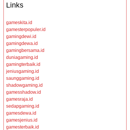
Links
gameskita.id
gamesterpopuler.id
gamingdewi.id
gamingdewa.id
gamingbersama.id
duniagaming.id
gamingterbaik.id
jeniusgaming.id
saunggaming.id
shadowgaming.id
gamesshadow.id
gamesraja.id
sedapgaming.id
gamesdewa.id
gamesjenius.id
gamesterbaik.id