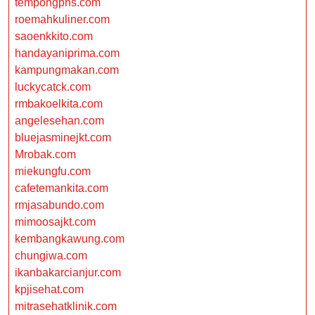
tempongpns.com
roemahkuliner.com
saoenkkito.com
handayaniprima.com
kampungmakan.com
luckycatck.com
rmbakoelkita.com
angelesehan.com
bluejasminejkt.com
Mrobak.com
miekungfu.com
cafetemankita.com
rmjasabundo.com
mimoosajkt.com
kembangkawung.com
chungiwa.com
ikanbakarcianjur.com
kpjisehat.com
mitrasehatklinik.com