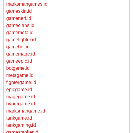
marksmangames.id
gameskin.id
gamenerf.id
gameclans.id
gamemeta.id
gamefighter.id
gamebot.id
gamemage.id
gameepic.id
botgame.id
metagame.id
fightergame.id
epicgame.id
magegame.id
hypergame.id
marksmangame.id
tankgame.id
tankgaming.id
gamestanker.id