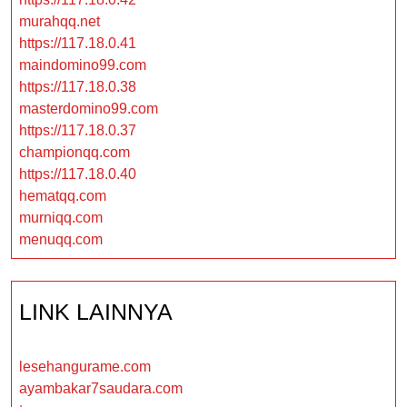
murahqq.net
https://117.18.0.41
maindomino99.com
https://117.18.0.38
masterdomino99.com
https://117.18.0.37
championqq.com
https://117.18.0.40
hematqq.com
murniqq.com
menuqq.com
LINK LAINNYA
lesehangurame.com
ayambakar7saudara.com