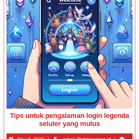
Tips untuk pengalaman login legenda
Tips
seluler yang mulus
untuk