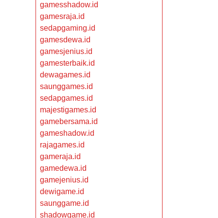
gamesshadow.id
gamesraja.id
sedapgaming.id
gamesdewa.id
gamesjenius.id
gamesterbaik.id
dewagames.id
saunggames.id
sedapgames.id
majestigames.id
gamebersama.id
gameshadow.id
rajagames.id
gameraja.id
gamedewa.id
gamejenius.id
dewigame.id
saunggame.id
shadowgame.id