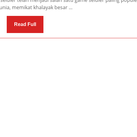
eluler telah menjadi salah satu game seluler paling popule
PC:
unia, memikat khalayak besar ...
Panduan
Utama
Read
Read Full
Full