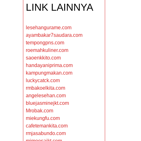
LINK LAINNYA
lesehangurame.com
ayambakar7saudara.com
tempongpns.com
roemahkuliner.com
saoenkkito.com
handayaniprima.com
kampungmakan.com
luckycatck.com
rmbakoelkita.com
angelesehan.com
bluejasminejkt.com
Mrobak.com
miekungfu.com
cafetemankita.com
rmjasabundo.com
mimoosajkt.com