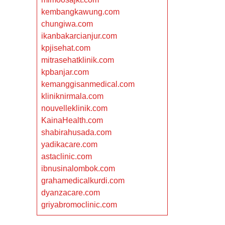
kembangkawung.com
chungiwa.com
ikanbakarcianjur.com
kpjisehat.com
mitrasehatklinik.com
kpbanjar.com
kemanggisanmedical.com
kliniknirmala.com
nouvelleklinik.com
KainaHealth.com
shabirahusada.com
yadikacare.com
astaclinic.com
ibnusinalombok.com
grahamedicalkurdi.com
dyanzacare.com
griyabromoclinic.com