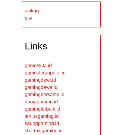
asikqq
pkv
Links
gameskita.id
gamesterpopuler.id
gamingdewi.id
gamingdewa.id
gamingbersama.id
duniagaming.id
gamingterbaik.id
jeniusgaming.id
saunggaming.id
shadowgaming.id