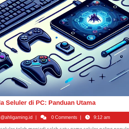
Bermain
a Seluler di PC: Panduan Utama
Legenda
Seluler
admin@ahligaming.id
@ahligaming.id
0 Comments
9:12 am
di