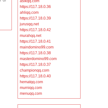
r di
asikqq.com
https://117.18.0.36
ahliqq.com
https://117.18.0.39
jurusqq.net
https://117.18.0.42
murahqq.net
https://117.18.0.41
maindomino99.com
https://117.18.0.38
masterdomino99.com
https://117.18.0.37
championqq.com
https://117.18.0.40
hematqq.com
murniqq.com
menuqq.com