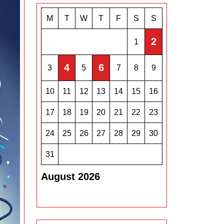
M
T
W
T
F
S
S
2
1
4
6
3
5
7
8
9
10
11
12
13
14
15
16
17
18
19
20
21
22
23
24
25
26
27
28
29
30
31
August 2026
« Jul