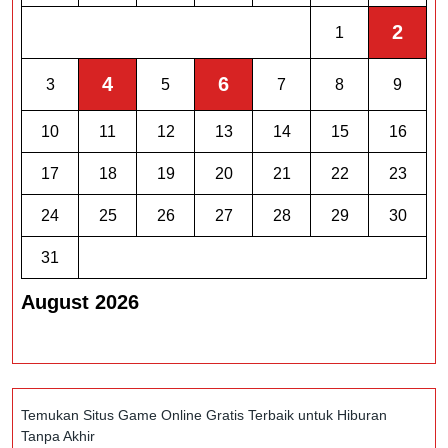
2
1
4
6
3
5
7
8
9
10
11
12
13
14
15
16
17
18
19
20
21
22
23
24
25
26
27
28
29
30
31
August 2026
« Jul
Temukan Situs Game Online Gratis Terbaik untuk Hiburan
Tanpa Akhir