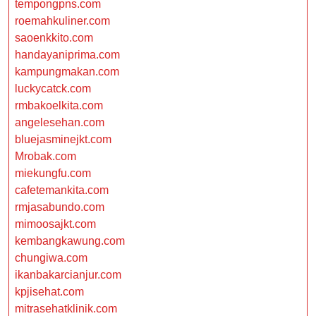
tempongpns.com
roemahkuliner.com
saoenkkito.com
handayaniprima.com
kampungmakan.com
luckycatck.com
rmbakoelkita.com
angelesehan.com
bluejasminejkt.com
Mrobak.com
miekungfu.com
cafetemankita.com
rmjasabundo.com
mimoosajkt.com
kembangkawung.com
chungiwa.com
ikanbakarcianjur.com
kpjisehat.com
mitrasehatklinik.com