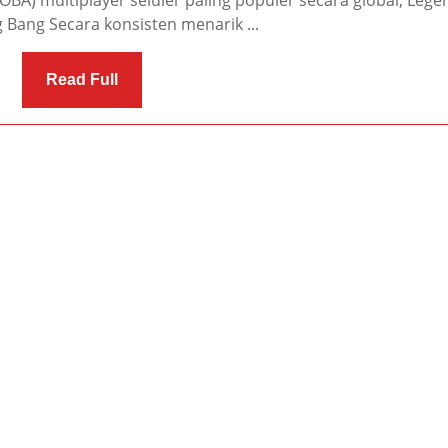
OBA) multiplayer seluler paling populer secara global, Lege
Server
g Bang Secara konsisten menarik ...
Mobile
Legen
Read
Read Full
Full