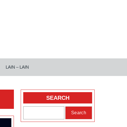
LAIN – LAIN
SEARCH
Search