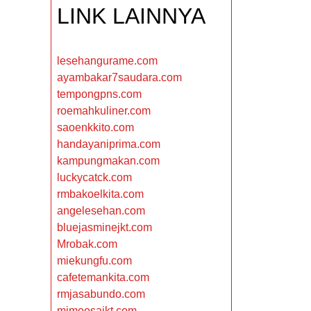
LINK LAINNYA
lesehangurame.com
ayambakar7saudara.com
tempongpns.com
roemahkuliner.com
saoenkkito.com
handayaniprima.com
kampungmakan.com
luckycatck.com
rmbakoelkita.com
angelesehan.com
bluejasminejkt.com
Mrobak.com
miekungfu.com
cafetemankita.com
rmjasabundo.com
mimoosajkt.com