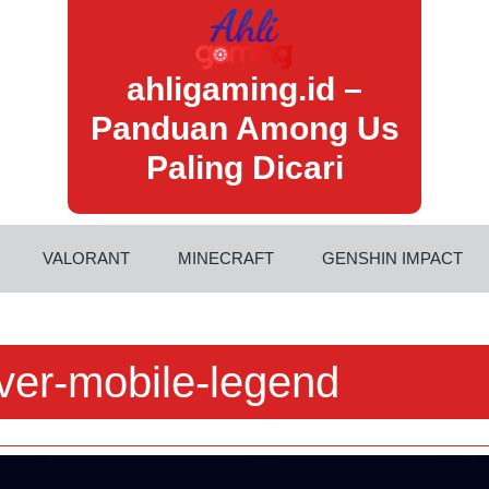
ahligaming.id –
Panduan Among Us
Paling Dicari
VALORANT
MINECRAFT
GENSHIN IMPACT
ver-mobile-legend