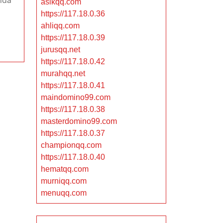
nda
asikqq.com
https://117.18.0.36
ahliqq.com
ds
https://117.18.0.39
jurusqq.net
https://117.18.0.42
murahqq.net
https://117.18.0.41
maindomino99.com
https://117.18.0.38
masterdomino99.com
https://117.18.0.37
championqq.com
https://117.18.0.40
hematqq.com
murniqq.com
menuqq.com