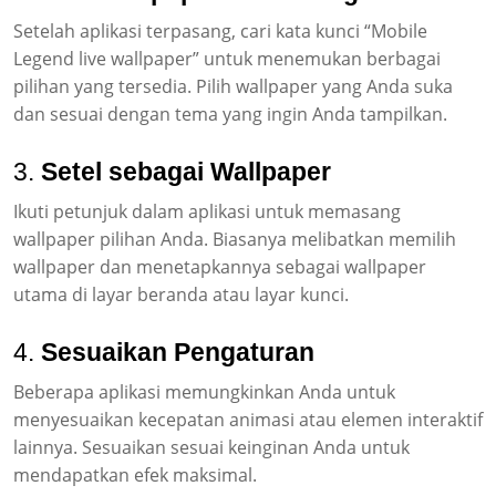
Setelah aplikasi terpasang, cari kata kunci “Mobile
Legend live wallpaper” untuk menemukan berbagai
pilihan yang tersedia. Pilih wallpaper yang Anda suka
dan sesuai dengan tema yang ingin Anda tampilkan.
3.
Setel sebagai Wallpaper
Ikuti petunjuk dalam aplikasi untuk memasang
wallpaper pilihan Anda. Biasanya melibatkan memilih
wallpaper dan menetapkannya sebagai wallpaper
utama di layar beranda atau layar kunci.
4.
Sesuaikan Pengaturan
Beberapa aplikasi memungkinkan Anda untuk
menyesuaikan kecepatan animasi atau elemen interaktif
lainnya. Sesuaikan sesuai keinginan Anda untuk
mendapatkan efek maksimal.