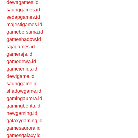
dewagames.id
saunggames.id
sedapgames.id
majestigames.id
gamebersama.id
gameshadow.id
rajagames.id
gameraja.id
gamedewa.id
gamejenius.id
dewigame.id
saunggame.id
shadowgame.id
gamingaurora.id
gamingberita.id
newgaming.id
galaxygaming.id
gamesaurora.id
gamesgalaxy.id