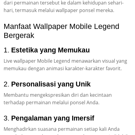
dari permainan tersebut ke dalam kehidupan sehari-
hari, termasuk melalui wallpaper ponsel mereka.
Manfaat Wallpaper Mobile Legend
Bergerak
1.
Estetika yang Memukau
Live wallpaper Mobile Legend menawarkan visual yang
memukau dengan animasi karakter-karakter favorit.
2.
Personalisasi yang Unik
Membantu mengekspresikan diri dan kecintaan
terhadap permainan melalui ponsel Anda.
3.
Pengalaman yang Imersif
Menghadirkan suasana permainan setiap kali Anda