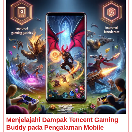
Menjelajahi Dampak Tencent Gaming
Buddy pada Pengalaman Mobile