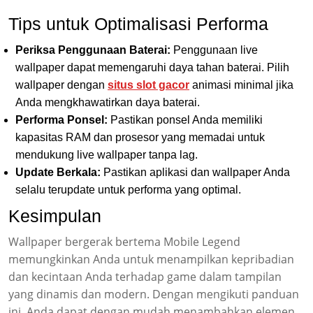
Tips untuk Optimalisasi Performa
Periksa Penggunaan Baterai:
Penggunaan live
wallpaper dapat memengaruhi daya tahan baterai. Pilih
wallpaper dengan
situs slot gacor
animasi minimal jika
Anda mengkhawatirkan daya baterai.
Performa Ponsel:
Pastikan ponsel Anda memiliki
kapasitas RAM dan prosesor yang memadai untuk
mendukung live wallpaper tanpa lag.
Update Berkala:
Pastikan aplikasi dan wallpaper Anda
selalu terupdate untuk performa yang optimal.
Kesimpulan
Wallpaper bergerak bertema Mobile Legend
memungkinkan Anda untuk menampilkan kepribadian
dan kecintaan Anda terhadap game dalam tampilan
yang dinamis dan modern. Dengan mengikuti panduan
ini, Anda dapat dengan mudah menambahkan elemen