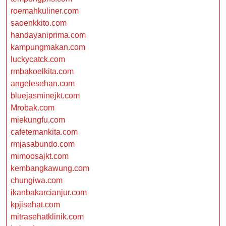
roemahkuliner.com
saoenkkito.com
handayaniprima.com
kampungmakan.com
luckycatck.com
rmbakoelkita.com
angelesehan.com
bluejasminejkt.com
Mrobak.com
miekungfu.com
cafetemankita.com
rmjasabundo.com
mimoosajkt.com
kembangkawung.com
chungiwa.com
ikanbakarcianjur.com
kpjisehat.com
mitrasehatklinik.com