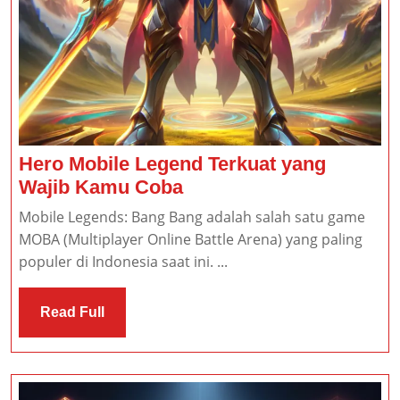
Hero Mobile Legend Terkuat yang
Hero
Wajib Kamu Coba
Mobile
Mobile Legends: Bang Bang adalah salah satu game
Legend
MOBA (Multiplayer Online Battle Arena) yang paling
Terkuat
populer di Indonesia saat ini. ...
yang
Wajib
Read
Read Full
Kamu
Full
Coba