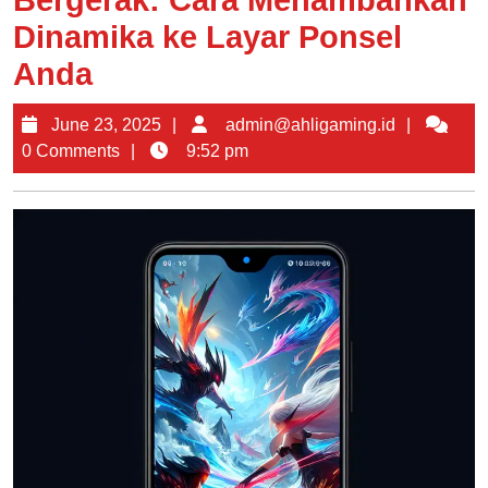
Bergerak: Cara Menambahkan
Dinamika ke Layar Ponsel
Anda
June
admin@a
June 23, 2025
admin@ahligaming.id
23,
0 Comments
9:52 pm
2025