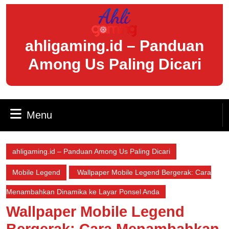
Skip
to
content
Skip
ahligaming.id – Panduan
to
Among Us Paling Dicari
content
Menu
Menu
ahligaming.id – Panduan Among Us Paling Dicari
Mobile Legend
Wallpaper Mobile Legend Bergerak: Cara
Menambahkan Dinamika ke Layar Ponsel Anda
Wallpaper Mobile Legend