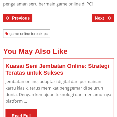
pengalaman seru bermain game online di PC!
Post
Previous
Next
Previous
Next
navigation
post:
post:
game online terbaik pc
You May Also Like
Kuasai Seni Jembatan Online: Strategi
Kuasai
Teratas untuk Sukses
Seni
Jembatan online, adaptasi digital dari permainan
Jembatan
kartu klasik, terus memikat penggemar di seluruh
Online:
dunia. Dengan kemajuan teknologi dan menjamurnya
Strategi
platform ...
Teratas
untuk
Read
Read Full