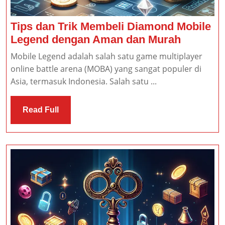
Tips dan Trik Membeli Diamond Mobile
Tips
Legend dengan Aman dan Murah
dan
Mobile Legend adalah salah satu game multiplayer
Trik
online battle arena (MOBA) yang sangat populer di
Membeli
Asia, termasuk Indonesia. Salah satu ...
Diamon
Mobile
Read
Read Full
Legend
Full
dengan
Aman
dan
Murah