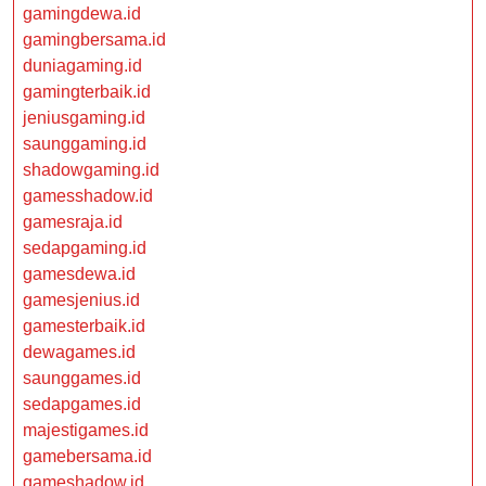
gamingdewa.id
gamingbersama.id
duniagaming.id
gamingterbaik.id
jeniusgaming.id
saunggaming.id
shadowgaming.id
gamesshadow.id
gamesraja.id
sedapgaming.id
gamesdewa.id
gamesjenius.id
gamesterbaik.id
dewagames.id
saunggames.id
sedapgames.id
majestigames.id
gamebersama.id
gameshadow.id