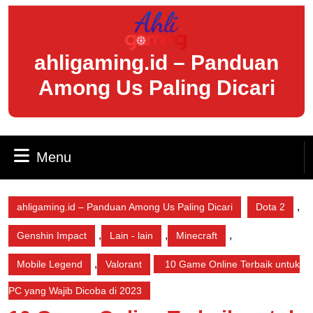
Skip
to
content
Skip
ahligaming.id – Panduan
to
Among Us Paling Dicari
content
Menu
Menu
,
ahligaming.id – Panduan Among Us Paling Dicari
Dota 2
,
,
,
Genshin Impact
Lain - lain
Minecraft
,
Mobile Legend
Valorant
10 Game Online Terbaik untuk
PC yang Wajib Dicoba di 2023