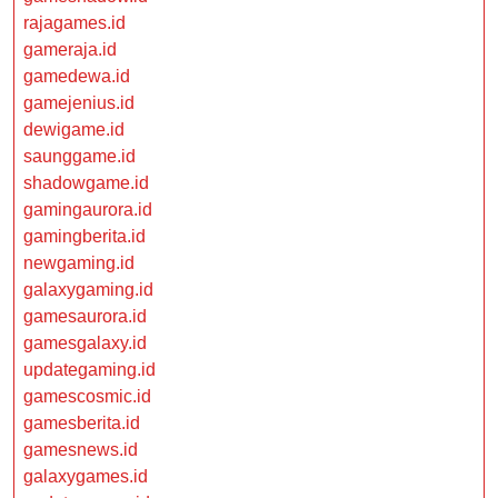
rajagames.id
gameraja.id
gamedewa.id
gamejenius.id
dewigame.id
saunggame.id
shadowgame.id
gamingaurora.id
gamingberita.id
newgaming.id
galaxygaming.id
gamesaurora.id
gamesgalaxy.id
updategaming.id
gamescosmic.id
gamesberita.id
gamesnews.id
galaxygames.id