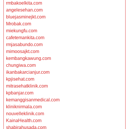
rmbakoelkita.com
angelesehan.com
bluejasminejkt.com
Mrobak.com
miekungfu.com
cafetemankita.com
rmjasabundo.com
mimoosajkt.com
kembangkawung.com
chungiwa.com
ikanbakarcianjur.com
kpjisehat.com
mitrasehatklinik.com
kpbanjar.com
kemanggisanmedical.com
kliniknirmala.com
nouvelleklinik.com
KainaHealth.com
shabirahusada.com