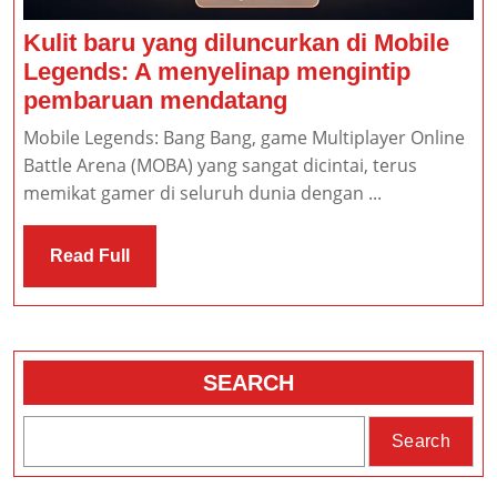
Kulit baru yang diluncurkan di Mobile
Legends: A menyelinap mengintip
Kulit
pembaruan mendatang
baru
Mobile Legends: Bang Bang, game Multiplayer Online
yang
Battle Arena (MOBA) yang sangat dicintai, terus
diluncurkan
memikat gamer di seluruh dunia dengan ...
di
Mobile
Read
Read Full
Legends:
Full
A
menyelinap
mengintip
SEARCH
pembaruan
mendatang
Search