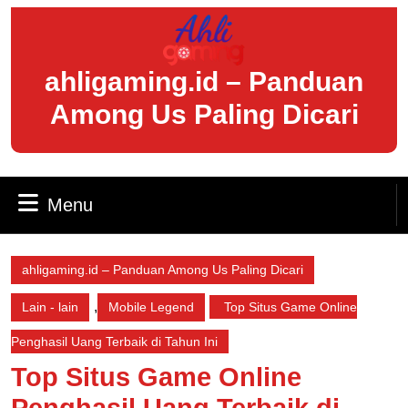
Skip
to
content
Skip
ahligaming.id – Panduan
to
Among Us Paling Dicari
content
Menu
Menu
ahligaming.id – Panduan Among Us Paling Dicari
,
Lain - lain
Mobile Legend
Top Situs Game Online
Penghasil Uang Terbaik di Tahun Ini
Top Situs Game Online