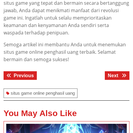
situs game yang tepat dan bermain secara bertanggung
jawab, Anda dapat menikmati manfaat dari revolusi
game ini. Ingatlah untuk selalu memprioritaskan
keamanan dan kenyamanan Anda sendiri serta
waspada terhadap penipuan.
Semoga artikel ini membantu Anda untuk menemukan
situs game online penghasil uang terbaik. Selamat
bermain dan semoga sukses!
Post
Previous
Next
Previous
Next
navigation
post:
post:
situs game online penghasil uang
You May Also Like