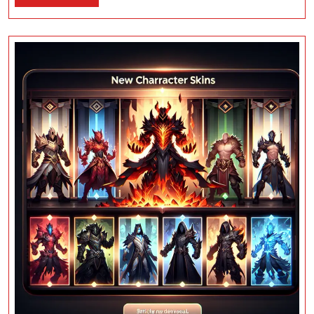
Full
Trik
untuk
Kesenangan
Tanpa
Akhir