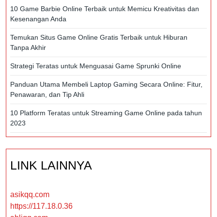
10 Game Barbie Online Terbaik untuk Memicu Kreativitas dan
Kesenangan Anda
Temukan Situs Game Online Gratis Terbaik untuk Hiburan
Tanpa Akhir
Strategi Teratas untuk Menguasai Game Sprunki Online
Panduan Utama Membeli Laptop Gaming Secara Online: Fitur,
Penawaran, dan Tip Ahli
10 Platform Teratas untuk Streaming Game Online pada tahun
2023
LINK LAINNYA
asikqq.com
https://117.18.0.36