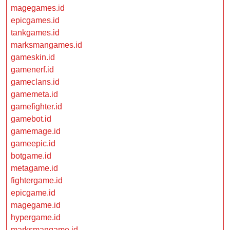
magegames.id
epicgames.id
tankgames.id
marksmangames.id
gameskin.id
gamenerf.id
gameclans.id
gamemeta.id
gamefighter.id
gamebot.id
gamemage.id
gameepic.id
botgame.id
metagame.id
fightergame.id
epicgame.id
magegame.id
hypergame.id
marksmangame.id