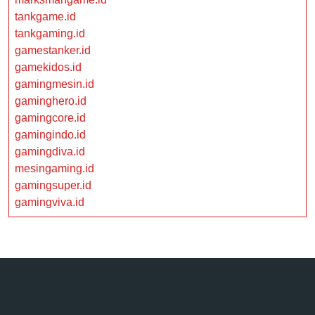
tankgame.id
tankgaming.id
gamestanker.id
gamekidos.id
gamingmesin.id
gaminghero.id
gamingcore.id
gamingindo.id
gamingdiva.id
mesingaming.id
gamingsuper.id
gamingviva.id