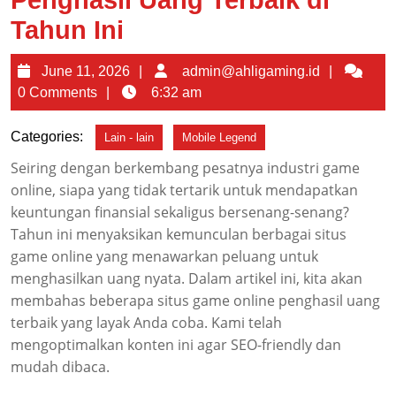
Penghasil Uang Terbaik di
Tahun Ini
June
admin@a
June 11, 2026
admin@ahligaming.id
11,
0 Comments
6:32 am
2026
Categories:
Lain - lain
Mobile Legend
Seiring dengan berkembang pesatnya industri game
online, siapa yang tidak tertarik untuk mendapatkan
keuntungan finansial sekaligus bersenang-senang?
Tahun ini menyaksikan kemunculan berbagai situs
game online yang menawarkan peluang untuk
menghasilkan uang nyata. Dalam artikel ini, kita akan
membahas beberapa situs game online penghasil uang
terbaik yang layak Anda coba. Kami telah
mengoptimalkan konten ini agar SEO-friendly dan
mudah dibaca.