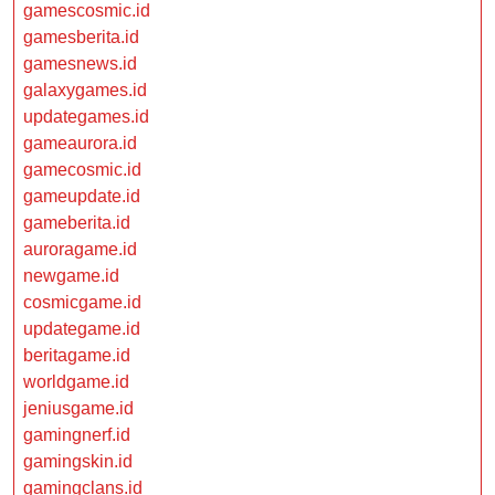
gamescosmic.id
gamesberita.id
gamesnews.id
galaxygames.id
updategames.id
gameaurora.id
gamecosmic.id
gameupdate.id
gameberita.id
auroragame.id
newgame.id
cosmicgame.id
updategame.id
beritagame.id
worldgame.id
jeniusgame.id
gamingnerf.id
gamingskin.id
gamingclans.id