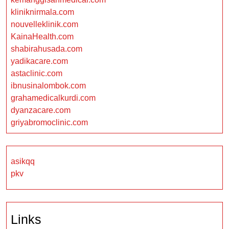
kliniknirmala.com
nouvelleklinik.com
KainaHealth.com
shabirahusada.com
yadikacare.com
astaclinic.com
ibnusinalombok.com
grahamedicalkurdi.com
dyanzacare.com
griyabromoclinic.com
asikqq
pkv
Links