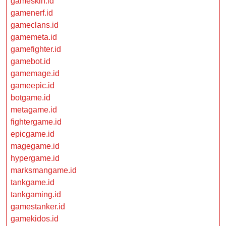
gameskin.id
gamenerf.id
gameclans.id
gamemeta.id
gamefighter.id
gamebot.id
gamemage.id
gameepic.id
botgame.id
metagame.id
fightergame.id
epicgame.id
magegame.id
hypergame.id
marksmangame.id
tankgame.id
tankgaming.id
gamestanker.id
gamekidos.id