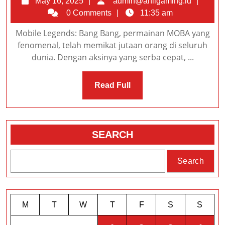
strategi
May
admin
May 16, 2025
admin@ahligaming.id
dari
16,
0 Comments
11:35 am
2025
pemain
Mobile Legends: Bang Bang, permainan MOBA yang
top
fenomenal, telah memikat jutaan orang di seluruh
legenda
dunia. Dengan aksinya yang serba cepat, ...
seluler
Read
Read Full
Full
SEARCH
Search
M
T
W
T
F
S
S