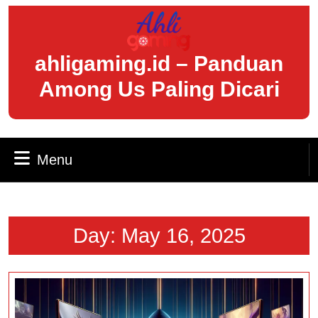
Skip
to
content
Skip
ahligaming.id – Panduan
to
Among Us Paling Dicari
content
Menu
Menu
Day:
May 16, 2025