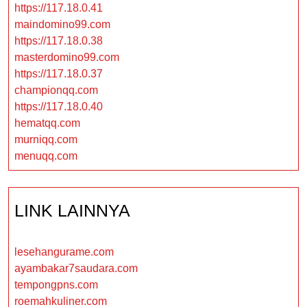
https://117.18.0.41
maindomino99.com
https://117.18.0.38
masterdomino99.com
https://117.18.0.37
championqq.com
https://117.18.0.40
hematqq.com
murniqq.com
menuqq.com
LINK LAINNYA
lesehangurame.com
ayambakar7saudara.com
tempongpns.com
roemahkuliner.com