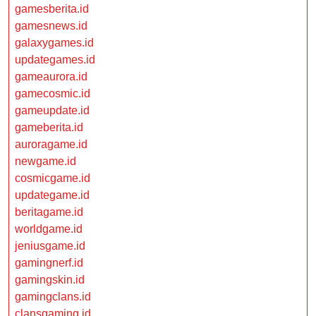
gamesberita.id
gamesnews.id
galaxygames.id
updategames.id
gameaurora.id
gamecosmic.id
gameupdate.id
gameberita.id
auroragame.id
newgame.id
cosmicgame.id
updategame.id
beritagame.id
worldgame.id
jeniusgame.id
gamingnerf.id
gamingskin.id
gamingclans.id
clansgaming.id