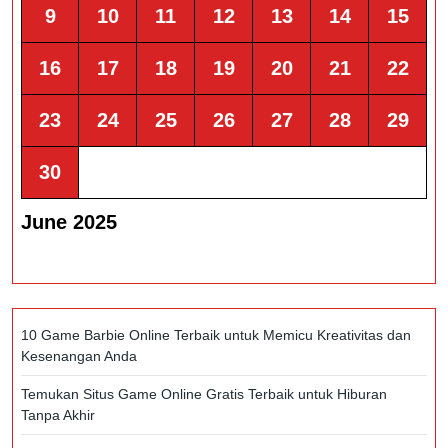
9
10
11
12
13
14
15
16
17
18
19
20
21
22
23
24
25
26
27
28
29
30
June 2025
« May
Jul »
10 Game Barbie Online Terbaik untuk Memicu Kreativitas dan
Kesenangan Anda
Temukan Situs Game Online Gratis Terbaik untuk Hiburan
Tanpa Akhir