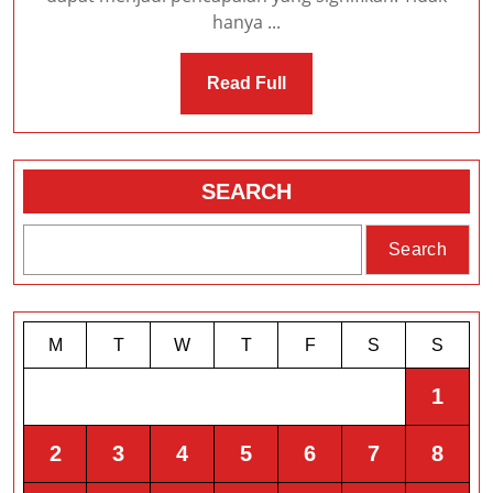
legenda
hanya ...
seluler
Read
Read Full
Full
SEARCH
Search
M
T
W
T
F
S
S
1
2
3
4
5
6
7
8