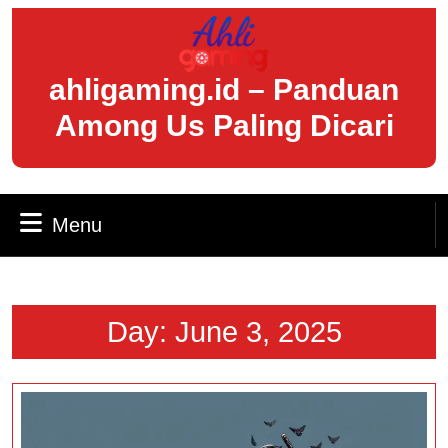
Skip
to
content
Skip
ahligaming.id – Panduan
to
Among Us Paling Dicari
content
Menu
Menu
Day:
June 3, 2025