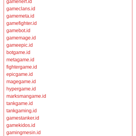
gamenerf.id
gameclans.id
gamemeta.id
gamefighter.id
gamebot.id
gamemage.id
gameepic.id
botgame.id
metagame.id
fightergame.id
epicgame.id
magegame.id
hypergame.id
marksmangame.id
tankgame.id
tankgaming.id
gamestanker.id
gamekidos.id
gamingmesin.id