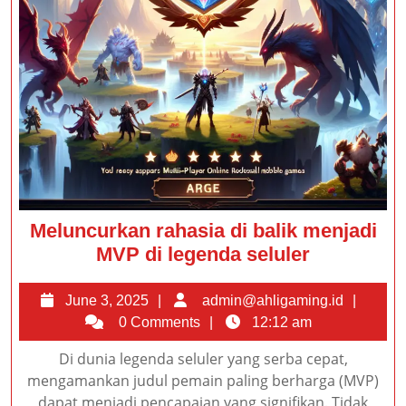
Meluncurkan rahasia di balik menjadi
Meluncur
MVP di legenda seluler
rahasia
di
June
admin
June 3, 2025
admin@ahligaming.id
balik
3,
0 Comments
12:12 am
2025
menjadi
Di dunia legenda seluler yang serba cepat,
MVP
mengamankan judul pemain paling berharga (MVP)
di
dapat menjadi pencapaian yang signifikan. Tidak