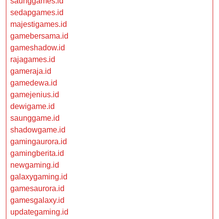
saunggames.id
sedapgames.id
majestigames.id
gamebersama.id
gameshadow.id
rajagames.id
gameraja.id
gamedewa.id
gamejenius.id
dewigame.id
saunggame.id
shadowgame.id
gamingaurora.id
gamingberita.id
newgaming.id
galaxygaming.id
gamesaurora.id
gamesgalaxy.id
updategaming.id