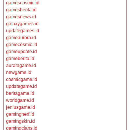
gamescosmic.id
gamesberita.id
gamesnews.id
galaxygames.id
updategames.id
gameaurora.id
gamecosmic.id
gameupdate.id
gameberita.id
auroragame.id
newgame.id
cosmicgame.id
updategame.id
beritagame.id
worldgame.id
jeniusgame.id
gamingnerf.id
gamingskin.id
gamingclans.id