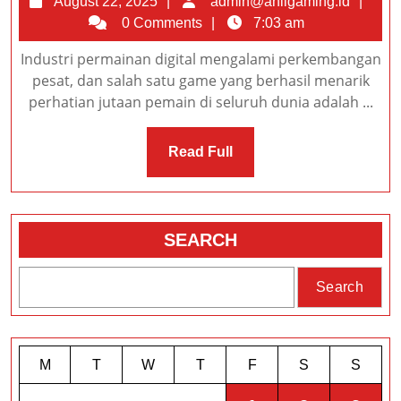
Mobil
August
admi
August 22, 2025
admin@ahligaming.id
Legen
22,
0 Comments
7:03 am
2025
Keren
Industri permainan digital mengalami perkembangan
yang
pesat, dan salah satu game yang berhasil menarik
Mengi
perhatian jutaan pemain di seluruh dunia adalah ...
Kreati
Read
Read Full
Full
SEARCH
Search
M
T
W
T
F
S
S