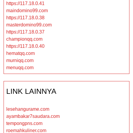
https://117.18.0.41
maindomino99.com
https://117.18.0.38
masterdomino99.com
https://117.18.0.37
championqq.com
https://117.18.0.40
hematqq.com
murniqq.com
menuqq.com
LINK LAINNYA
lesehangurame.com
ayambakar7saudara.com
tempongpns.com
roemahkuliner.com