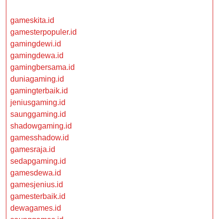
gameskita.id
gamesterpopuler.id
gamingdewi.id
gamingdewa.id
gamingbersama.id
duniagaming.id
gamingterbaik.id
jeniusgaming.id
saunggaming.id
shadowgaming.id
gamesshadow.id
gamesraja.id
sedapgaming.id
gamesdewa.id
gamesjenius.id
gamesterbaik.id
dewagames.id