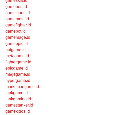
gameskin.id
gamenerf.id
gameclans.id
gamemeta.id
gamefighter.id
gamebot.id
gamemage.id
gameepic.id
botgame.id
metagame.id
fightergame.id
epicgame.id
magegame.id
hypergame.id
marksmangame.id
tankgame.id
tankgaming.id
gamestanker.id
gamekidos.id