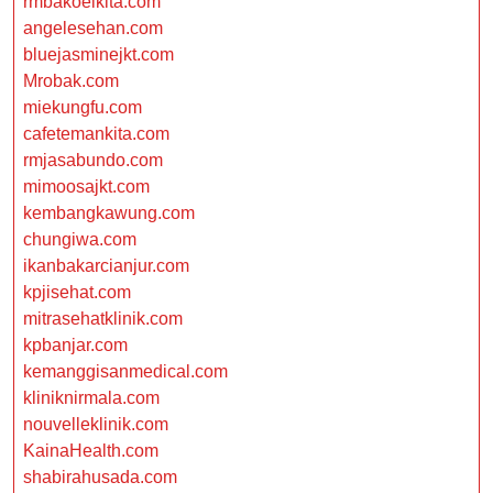
rmbakoelkita.com
angelesehan.com
bluejasminejkt.com
Mrobak.com
miekungfu.com
cafetemankita.com
rmjasabundo.com
mimoosajkt.com
kembangkawung.com
chungiwa.com
ikanbakarcianjur.com
kpjisehat.com
mitrasehatklinik.com
kpbanjar.com
kemanggisanmedical.com
kliniknirmala.com
nouvelleklinik.com
KainaHealth.com
shabirahusada.com