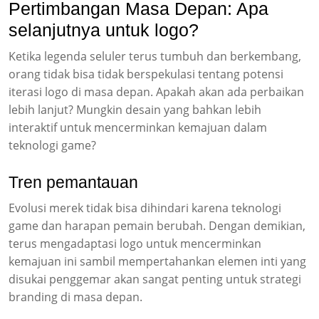
Pertimbangan Masa Depan: Apa
selanjutnya untuk logo?
Ketika legenda seluler terus tumbuh dan berkembang,
orang tidak bisa tidak berspekulasi tentang potensi
iterasi logo di masa depan. Apakah akan ada perbaikan
lebih lanjut? Mungkin desain yang bahkan lebih
interaktif untuk mencerminkan kemajuan dalam
teknologi game?
Tren pemantauan
Evolusi merek tidak bisa dihindari karena teknologi
game dan harapan pemain berubah. Dengan demikian,
terus mengadaptasi logo untuk mencerminkan
kemajuan ini sambil mempertahankan elemen inti yang
disukai penggemar akan sangat penting untuk strategi
branding di masa depan.