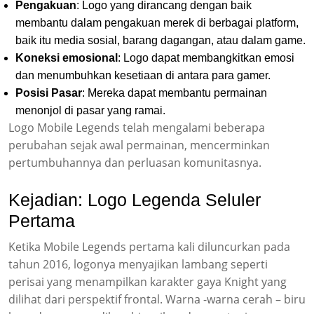
Pengakuan
: Logo yang dirancang dengan baik
membantu dalam pengakuan merek di berbagai platform,
baik itu media sosial, barang dagangan, atau dalam game.
Koneksi emosional
: Logo dapat membangkitkan emosi
dan menumbuhkan kesetiaan di antara para gamer.
Posisi Pasar
: Mereka dapat membantu permainan
menonjol di pasar yang ramai.
Logo Mobile Legends telah mengalami beberapa
perubahan sejak awal permainan, mencerminkan
pertumbuhannya dan perluasan komunitasnya.
Kejadian: Logo Legenda Seluler
Pertama
Ketika Mobile Legends pertama kali diluncurkan pada
tahun 2016, logonya menyajikan lambang seperti
perisai yang menampilkan karakter gaya Knight yang
dilihat dari perspektif frontal. Warna -warna cerah – biru