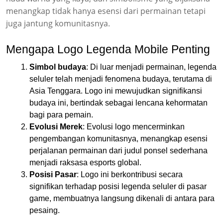
menangkap tidak hanya esensi dari permainan tetapi
juga jantung komunitasnya.
Mengapa Logo Legenda Mobile Penting
Simbol budaya
: Di luar menjadi permainan, legenda
seluler telah menjadi fenomena budaya, terutama di
Asia Tenggara. Logo ini mewujudkan signifikansi
budaya ini, bertindak sebagai lencana kehormatan
bagi para pemain.
Evolusi Merek
: Evolusi logo mencerminkan
pengembangan komunitasnya, menangkap esensi
perjalanan permainan dari judul ponsel sederhana
menjadi raksasa esports global.
Posisi Pasar
: Logo ini berkontribusi secara
signifikan terhadap posisi legenda seluler di pasar
game, membuatnya langsung dikenali di antara para
pesaing.