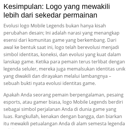
Kesimpulan: Logo yang mewakili
lebih dari sekedar permainan
Evolusi logo Mobile Legends bukan hanya kisah
perubahan desain; Ini adalah narasi yang menangkap
esensi dari komunitas game yang berkembang. Dari
awal ke bentuk saat ini, logo telah berevolusi menjadi
simbol identitas, koneksi, dan evolusi yang kuat dalam
lanskap game. Ketika para pemain terus terlibat dengan
legenda seluler, mereka juga memalsukan identitas unik
yang diwakili dan dirayakan melalui lambangnya –
sebuah bukti nyata evolusi identitas game.
Apakah Anda seorang pemain berpengalaman, pesaing
esports, atau gamer biasa, logo Mobile Legends berdiri
sebagai simbol perjalanan Anda di dunia game yang
luas. Rangkullah, kenakan dengan bangga, dan biarkan
itu mewakili petualangan Anda di alam semesta legenda