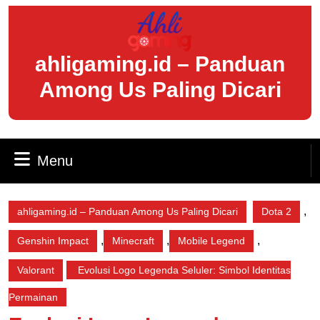
Skip
to
content
Skip
ahligaming.id – Panduan
to
Among Us Paling Dicari
content
Menu
Menu
,
ahligaming.id – Panduan Among Us Paling Dicari
Dota 2
,
,
,
Genshin Impact
Minecraft
Mobile Legend
Valorant
Evolusi Logo Legenda Seluler: Simbol Identitas
Permainan