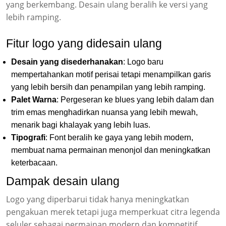
yang berkembang. Desain ulang beralih ke versi yang
lebih ramping.
Fitur logo yang didesain ulang
Desain yang disederhanakan
: Logo baru
mempertahankan motif perisai tetapi menampilkan garis
yang lebih bersih dan penampilan yang lebih ramping.
Palet Warna
: Pergeseran ke blues yang lebih dalam dan
trim emas menghadirkan nuansa yang lebih mewah,
menarik bagi khalayak yang lebih luas.
Tipografi
: Font beralih ke gaya yang lebih modern,
membuat nama permainan menonjol dan meningkatkan
keterbacaan.
Dampak desain ulang
Logo yang diperbarui tidak hanya meningkatkan
pengakuan merek tetapi juga memperkuat citra legenda
seluler sebagai permainan modern dan kompetitif.