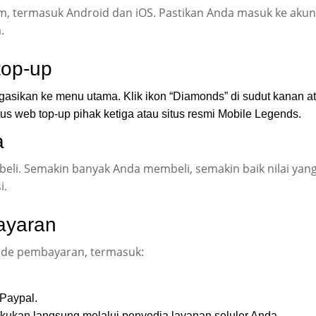
orm, termasuk Android dan iOS. Pastikan Anda masuk ke aku
.
top-up
gasikan ke menu utama. Klik ikon “Diamonds” di sudut kanan at
us web top-up pihak ketiga atau situs resmi Mobile Legends.
a
 beli. Semakin banyak Anda membeli, semakin baik nilai yan
i.
ayaran
de pembayaran, termasuk:
 Paypal.
akukan langsung melalui penyedia layanan seluler Anda.