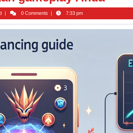
admin@ahligaming.id
d
0 Comments
7:33 pm