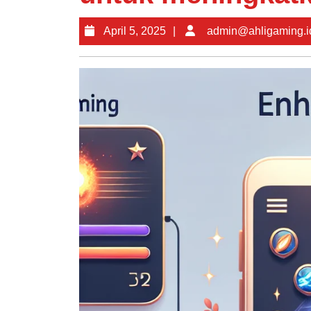
April
April 5, 2025
admin@ahligaming.i
5,
2025