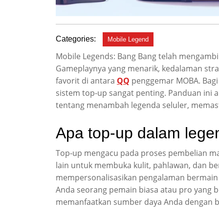
Categories:
Mobile Legend
Mobile Legends: Bang Bang telah mengambil
Gameplaynya yang menarik, kedalaman strat
favorit di antara
QQ
penggemar MOBA. Bagi
sistem top-up sangat penting. Panduan ini
tentang menambah legenda seluler, memast
Apa top-up dalam legen
Top-up mengacu pada proses pembelian mat
lain untuk membuka kulit, pahlawan, dan b
mempersonalisasikan pengalaman bermain 
Anda seorang pemain biasa atau pro yang b
memanfaatkan sumber daya Anda dengan bij