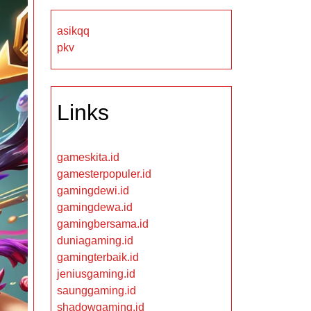
asikqq
pkv
Links
gameskita.id
gamesterpopuler.id
gamingdewi.id
gamingdewa.id
gamingbersama.id
duniagaming.id
gamingterbaik.id
jeniusgaming.id
saunggaming.id
shadowgaming.id