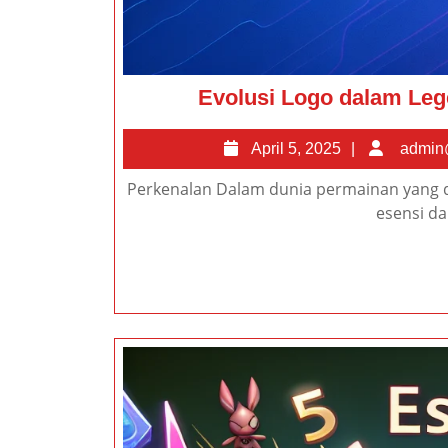
Evolusi Logo dalam Lege
April
April 5, 2025
admin
5,
Perkenalan Dalam dunia permainan yang din
2025
esensi da