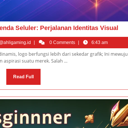
Evo
nda Seluler: Perjalanan Identitas Visual
Lo
da
admin@ahligaming.id
@ahligaming.id
0 Comments
6:43 am
Le
amis, logo berfungsi lebih dari sekedar grafik; Ini mewuj
Sel
n aspirasi suatu merek. Salah ...
Per
Ide
Read
Read Full
Vis
Full