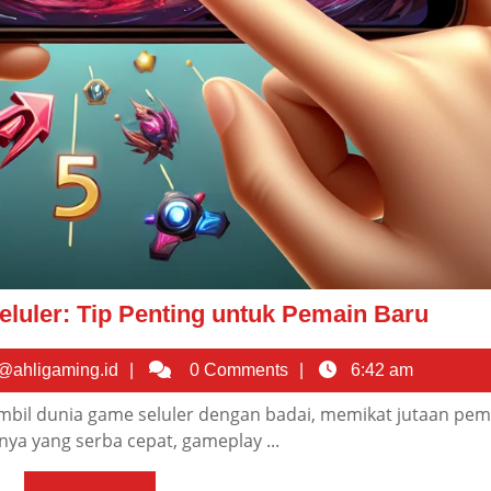
Meng
luler: Tip Penting untuk Pemain Baru
Lege
Selul
admin@ahligaming.id
@ahligaming.id
0 Comments
6:42 am
Tip
mbil dunia game seluler dengan badai, memikat jutaan pem
Penti
nya yang serba cepat, gameplay ...
untuk
Pema