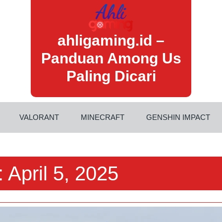
ahligaming.id –
Panduan Among Us
Paling Dicari
VALORANT
MINECRAFT
GENSHIN IMPACT
:
April 5, 2025