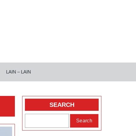
LAIN – LAIN
SEARCH
Search