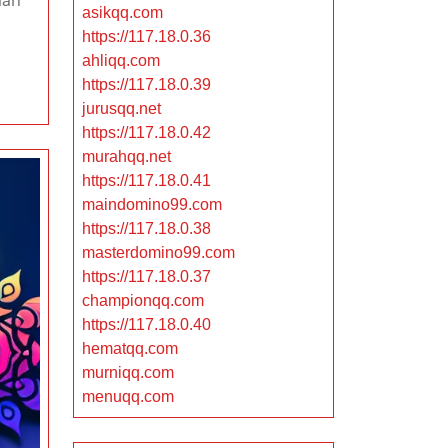
aan
Panduan
asikqq.com
lengkap
https://117.18.0.36
untuk
ahliqq.com
https://117.18.0.39
meningkatkan
jurusqq.net
gameplay
https://117.18.0.42
Anda
murahqq.net
https://117.18.0.41
maindomino99.com
https://117.18.0.38
masterdomino99.com
https://117.18.0.37
championqq.com
https://117.18.0.40
hematqq.com
murniqq.com
menuqq.com