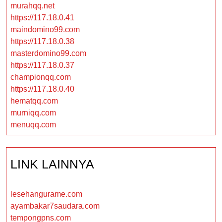
murahqq.net
https://117.18.0.41
maindomino99.com
https://117.18.0.38
masterdomino99.com
https://117.18.0.37
championqq.com
https://117.18.0.40
hematqq.com
murniqq.com
menuqq.com
LINK LAINNYA
lesehangurame.com
ayambakar7saudara.com
tempongpns.com