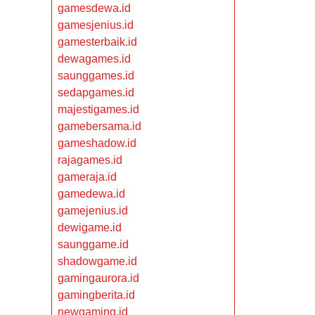
gamesdewa.id
gamesjenius.id
gamesterbaik.id
dewagames.id
saunggames.id
sedapgames.id
majestigames.id
gamebersama.id
gameshadow.id
rajagames.id
gameraja.id
gamedewa.id
gamejenius.id
dewigame.id
saunggame.id
shadowgame.id
gamingaurora.id
gamingberita.id
newgaming.id