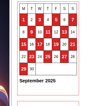
M
T
W
T
F
S
S
1
3
5
7
2
4
6
9
11
13
8
10
12
14
15
17
19
21
16
18
20
23
25
27
22
24
26
28
29
30
September 2025
« Aug
Oct »