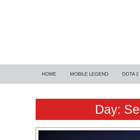
Skip
to
content
Skip
to
content
HOME
MOBILE LEGEND
DOTA 2
Day:
Se