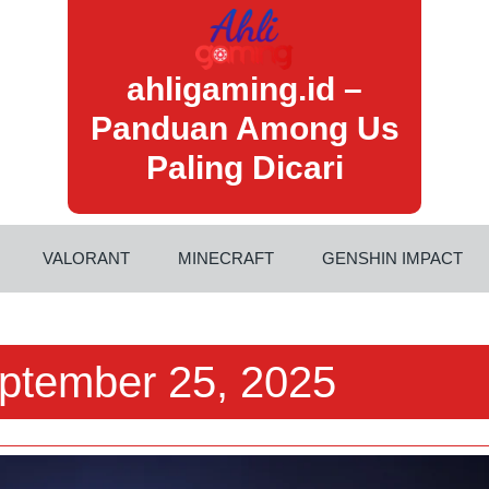
ahligaming.id –
Panduan Among Us
Paling Dicari
VALORANT
MINECRAFT
GENSHIN IMPACT
ptember 25, 2025