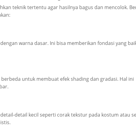
an teknik tertentu agar hasilnya bagus dan mencolok. Ber
akan:
 dengan warna dasar. Ini bisa memberikan fondasi yang bai
berbeda untuk membuat efek shading dan gradasi. Hal ini
bar.
etail-detail kecil seperti corak tekstur pada kostum atau s
stis.