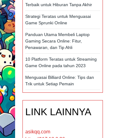
Terbaik untuk Hiburan Tanpa Akhir
Strategi Teratas untuk Menguasai
Game Sprunki Online
Panduan Utama Membeli Laptop
Gaming Secara Online: Fitur,
Penawaran, dan Tip Ahli
10 Platform Teratas untuk Streaming
Game Online pada tahun 2023
Menguasai Billiard Online: Tips dan
Trik untuk Setiap Pemain
LINK LAINNYA
asikqq.com