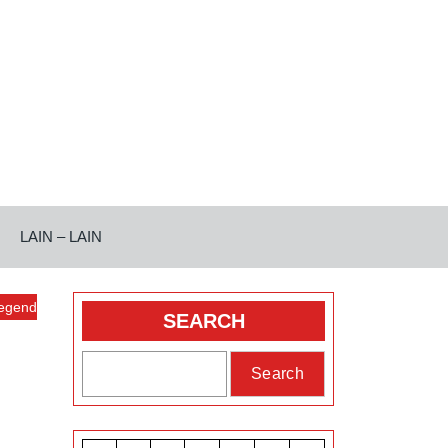
LAIN – LAIN
Legend
SEARCH
Search