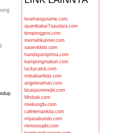
 yang
lesehangurame.com
ayambakar7saudara.com
tempongpns.com
roemahkuliner.com
g
saoenkkito.com
handayaniprima.com
kampungmakan.com
luckycatck.com
rmbakoelkita.com
angelesehan.com
bluejasminejkt.com
hidup.
Mrobak.com
miekungfu.com
cafetemankita.com
rmjasabundo.com
mimoosajkt.com
kembangkawung.com