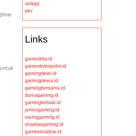
asikqq
pkv
itter
Links
gameskita.id
gamesterpopuler.id
 untuk
gamingdewi.id
gamingdewa.id
gamingbersama.id
duniagaming.id
gamingterbaik.id
jeniusgaming.id
saunggaming.id
shadowgaming.id
gamesshadow.id