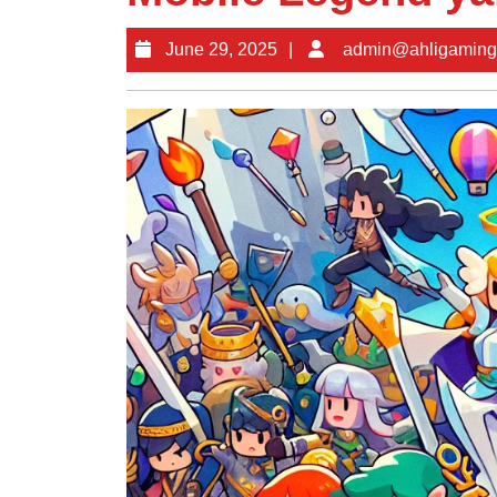
June
June 29, 2025
admin@ahligaming
29,
2025