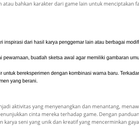
 atau bahkan karakter dari game lain untuk menciptakan fa
i inspirasi dari hasil karya penggemar lain atau berbagai modif
 pewarnaan, buatlah sketsa awal agar memiliki gambaran um
r untuk bereksperimen dengan kombinasi warna baru. Terkada
imen yang berani.
njadi aktivitas yang menyenangkan dan menantang, mena
menunjukkan cinta mereka terhadap game. Dengan panduan 
an karya seni yang unik dan kreatif yang mencerminkan gaya